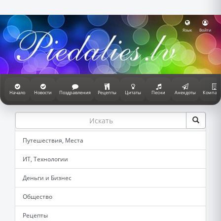
Язык
Войти
Начало
Новости
Поздравления
Рецепты
Цитаты
Песни
Анекдоты
Компан
Путешествия, Места
ИТ, Технологии
Деньги и Бизнес
Общество
Рецепты