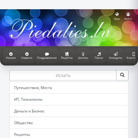
Язык
Войти
Начало
Новости
Поздравления
Рецепты
Цитаты
Песни
Анекдоты
Компан
Путешествия, Места
ИТ, Технологии
Деньги и Бизнес
Общество
Рецепты