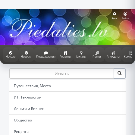
Язык
Войти
Начало
Новости
Поздравления
Рецепты
Цитаты
Песни
Анекдоты
Компан
Путешествия, Места
ИТ, Технологии
Деньги и Бизнес
Общество
Рецепты