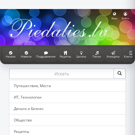
Язык
Войти
Начало
Новости
Поздравления
Рецепты
Цитаты
Песни
Анекдоты
Компан
Путешествия, Места
ИТ, Технологии
Деньги и Бизнес
Общество
Рецепты