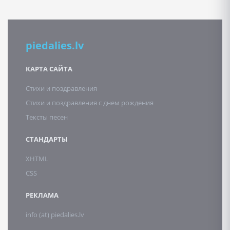
piedalies.lv
КАРТА САЙТА
Стихи и поздравления
Стихи и поздравления с днем рождения
Тексты песен
СТАНДАРТЫ
XHTML
CSS
РЕКЛАМА
info (at) piedalies.lv