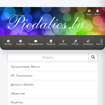
Язык
Войти
Начало
Новости
Поздравления
Рецепты
Цитаты
Песни
Анекдоты
Компан
Путешествия, Места
ИТ, Технологии
Деньги и Бизнес
Общество
Рецепты