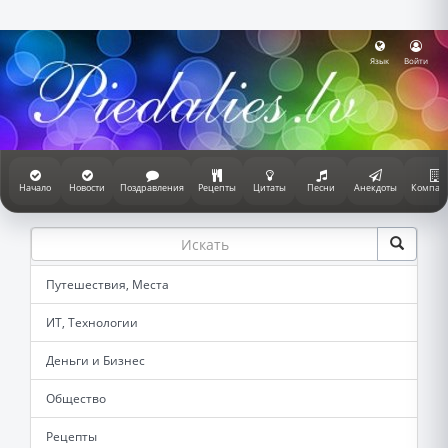
Язык
Войти
Начало
Новости
Поздравления
Рецепты
Цитаты
Песни
Анекдоты
Компан
Путешествия, Места
ИТ, Технологии
Деньги и Бизнес
Общество
Рецепты