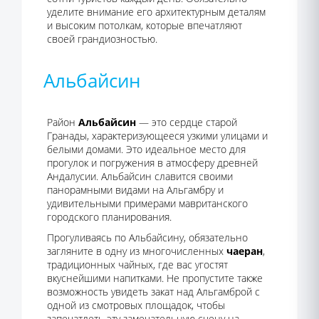
уделите внимание его архитектурным деталям
и высоким потолкам, которые впечатляют
своей грандиозностью.
Альбайсин
Район
Альбайсин
— это сердце старой
Гранады, характеризующееся узкими улицами и
белыми домами. Это идеальное место для
прогулок и погружения в атмосферу древней
Андалусии. Альбайсин славится своими
панорамными видами на Альгамбру и
удивительными примерами мавританского
городского планирования.
Прогуливаясь по Альбайсину, обязательно
загляните в одну из многочисленных
чаеран
,
традиционных чайных, где вас угостят
вкуснейшими напитками. Не пропустите также
возможность увидеть закат над Альгамброй с
одной из смотровых площадок, чтобы
запечатлеть эту замечательную сцену на