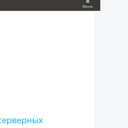
Меню
ссерверных