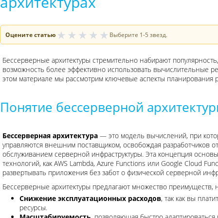
архитектурах
★
★
★
★
★
Оцените статью
Выберите 1-5 звезд.
Бессерверные архитектуры стремительно набирают популярность, 
возможность более эффективно использовать вычислительные ресу
этом материале мы рассмотрим ключевые аспекты планирования 
Понятие бессерверной архитекту
Бессерверная архитектура
— это модель вычислений, при кото
управляются внешним поставщиком, освобождая разработчиков от
обслуживанием серверной инфраструктуры. Эта концепция основы
технологий, как AWS Lambda, Azure Functions или Google Cloud Fun
развертывать приложения без забот о физической серверной инфр
Бессерверные архитектуры предлагают множество преимуществ, 
Снижение эксплуатационных расходов
, так как вы пла
ресурсы.
Масштабируемость
, позволяющая быстро адаптироваться 