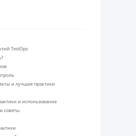
тий TestOps
ь?
ров
нтроль
пекты и лучшие практики
актики и использование
и советы
рактики