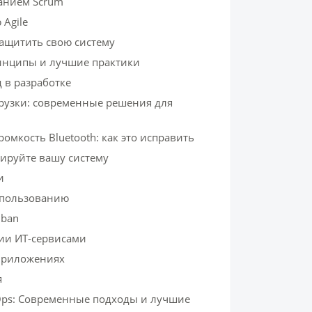
ванием Scrum
Agile
защитить свою систему
ринципы и лучшие практики
 в разработке
рузки: современные решения для
омкость Bluetooth: как это исправить
ируйте вашу систему
и
спользованию
nban
нии ИТ-сервисами
Приложениях
я
ps: Современные подходы и лучшие