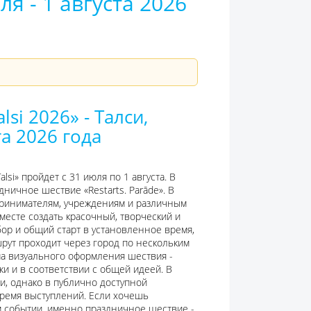
ля - 1 августа 2026
lsi 2026» - Талси,
та 2026 года
lsi» пройдет с 31 июля по 1 августа. В
дничное шествие «Restarts. Parāde». В
ринимателям, учреждениям и различным
есте создать красочный, творческий и
ор и общий старт в установленное время,
шрут проходит через город по нескольким
ма визуального оформления шествия -
ки и в соответствии с общей идеей. В
и, однако в публично доступной
время выступлений. Если хочешь
м событии, именно праздничное шествие -