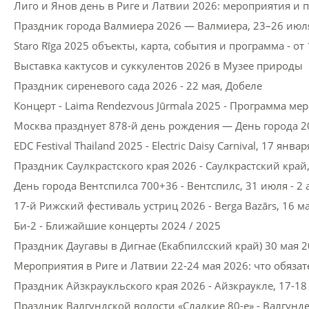
Лиго и Янов день в Риге и Латвии 2026: мероприятия и 
Праздник города Валмиера 2026 — Валмиера, 23–26 июл
Staro Rīga 2025 объекты, карта, события и программа - от
Выставка кактусов и суккулентов 2026 в Музее природы
Праздник сиреневого сада 2026 - 22 мая, Добеле
Концерт - Laima Rendezvous Jūrmala 2025 - Программа ме
Москва празднует 878-й день рождения — День города 2
EDC Festival Thailand 2025 - Electric Daisy Carnival, 17 янва
Праздник Саулкрастского края 2026 - Саулкрастский край
День города Вентспилса 700+36 - Вентспилс, 31 июля - 2 
17-й Рижский фестиваль устриц 2026 - Berga Bazārs, 16 м
Би-2 - Ближайшие концерты 2024 / 2025
Праздник Даугавы в Дигнае (Екабпилсский край) 30 мая 2
Мероприятия в Риге и Латвии 22-24 мая 2026: что обяза
Праздник Айзкраукльского края 2026 - Айзкраукле, 17-1
Праздник Валгундской волости «Сладкие 80-е» - Валгунде 