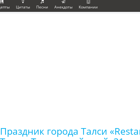
цепты
Цитаты
Песни
Анекдоты
Компании
Праздник города Талси «Restart