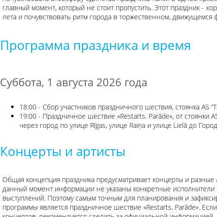
главный момент, который не стоит пропустить. Этот праздник - хо
лета и почувствовать ритм города в торжественном, движущемся 
Программа праздника и время
Суббота, 1 августа 2026 года
18:00 - Сбор участников праздничного шествия, стоянка AS “Ta
19:00 - Праздничное шествие «Restarts. Parāde», от стоянки AS
через город по улице Rīgas, улице Raiņa и улице Lielā до Гор
Концерты и артисты
Общая концепция праздника предусматривает концерты и разные 
данный момент информации не указаны конкретные исполнители 
выступлений. Поэтому самым точным для планирования и зафикс
программы является праздничное шествие «Restarts. Parāde». Ес
концертов, рекомендуется следить за официальной информацией,