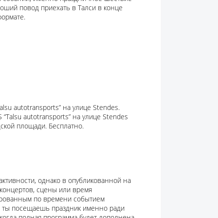
роший повод приехать в Талси в конце
формате.
lsu autotransports” на улице Stendes.
 “Talsu autotransports” на улице Stendes
одской площади. Бесплатно.
активности, однако в опубликованной на
концертов, сцены или время
ированным по времени событием
ли ты посещаешь праздник именно ради
 когда полная программа будет дополнена