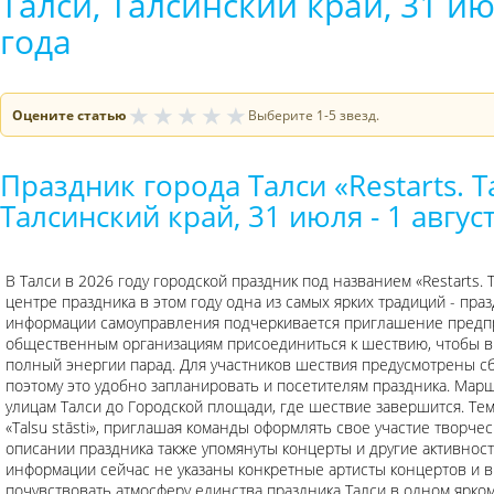
Талси, Талсинский край, 31 ию
года
★
★
★
★
★
Оцените статью
Выберите 1-5 звезд.
Праздник города Талси «Restarts. Ta
Талсинский край, 31 июля - 1 авгус
В Талси в 2026 году городской праздник под названием «Restarts. Ta
центре праздника в этом году одна из самых ярких традиций - праз
информации самоуправления подчеркивается приглашение предп
общественным организациям присоединиться к шествию, чтобы вм
полный энергии парад. Для участников шествия предусмотрены сб
поэтому это удобно запланировать и посетителям праздника. Мар
улицам Талси до Городской площади, где шествие завершится. Те
«Talsu stāsti», приглашая команды оформлять свое участие творчес
описании праздника также упомянуты концерты и другие активност
информации сейчас не указаны конкретные артисты концертов и 
почувствовать атмосферу единства праздника Талси в одном ярко