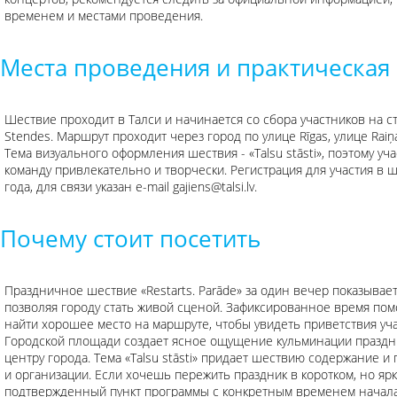
временем и местами проведения.
Места проведения и практическа
Шествие проходит в Талси и начинается со сбора участников на сто
Stendes. Маршрут проходит через город по улице Rīgas, улице Raiņ
Тема визуального оформления шествия - «Talsu stāsti», поэтому у
команду привлекательно и творчески. Регистрация для участия в 
года, для связи указан e-mail gajiens@talsi.lv.
Почему стоит посетить
Праздничное шествие «Restarts. Parāde» за один вечер показывае
позволяя городу стать живой сценой. Зафиксированное время пом
найти хорошее место на маршруте, чтобы увидеть приветствия уч
Городской площади создает ясное ощущение кульминации праздни
центру города. Тема «Talsu stāsti» придает шествию содержание и
и организации. Если хочешь пережить праздник в коротком, но я
подтвержденный пункт программы с конкретным временем начала.