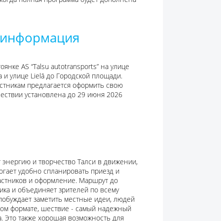
я информация
янке AS “Talsu autotransports” на улице
a и улице Lielā до Городской площади.
частникам предлагается оформить свою
шествии установлена до 29 июня 2026
т энергию и творчество Талси в движении,
огает удобно спланировать приезд и
астников и оформление. Маршрут до
ка и объединяет зрителей по всему
 побуждает заметить местные идеи, людей
рком формате, шествие - самый надежный
 Это также хорошая возможность для