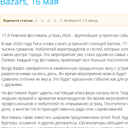
Bazārs, 16 мая
★
★
★
★
★
Оцените статью
Выберите 1-5 звезд.
17-й Рижский фестиваль устриц 2026 - крупнейшее устричное собы
В мае 2026 года Рига снова станет устричной столицей Балтии. 17
тысячи гурманов, любителей морепродуктов и гостей, которые хот
самом центре города. Это мероприятие уже стало одним из самых
Латвии. Каждый год фестиваль привлекает все больше посетителей к
Berga Bazārs превратится в оживленную праздничную зону с устри
развлечениями на весь день. Во время мероприятия можно будет 
сравнить оттенки их вкуса. Это будет идеальное событие как для 
с друзьями.
На фестивале будет царить настоящая атмосфера начала лета. Те
людьми, музыкой и ароматом морепродуктов. Во время мероприяти
профессионалов и любителей по открыванию устриц. Посетители 
деле, а многие гости приходят именно ради этих соревнований.
Фестиваль также известен широким предложением street food. Буд
бургеры, осьминог и другие деликатесы. Организаторы обещают 