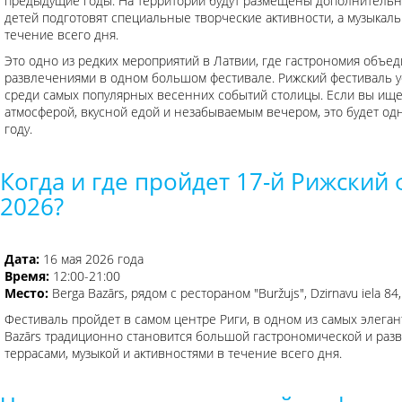
предыдущие годы. На территории будут размещены дополнительны
детей подготовят специальные творческие активности, а музыкал
течение всего дня.
Это одно из редких мероприятий в Латвии, где гастрономия объе
развлечениями в одном большом фестивале. Рижский фестиваль ус
среди самых популярных весенних событий столицы. Если вы ище
атмосферой, вкусной едой и незабываемым вечером, это будет одн
году.
Когда и где пройдет 17-й Рижский 
2026?
Дата:
16 мая 2026 года
Время:
12:00-21:00
Место:
Berga Bazārs, рядом с рестораном "Buržujs", Dzirnavu iela 84,
Фестиваль пройдет в самом центре Риги, в одном из самых элеган
Bazārs традиционно становится большой гастрономической и раз
террасами, музыкой и активностями в течение всего дня.