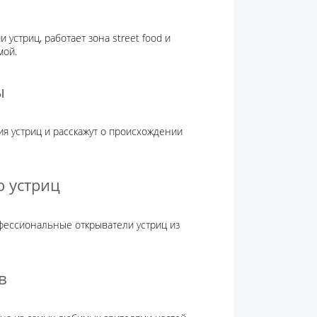
устриц, работает зона street food и
мой.
ы
 устриц и расскажут о происхождении
ю устриц
фессиональные открыватели устриц из
в