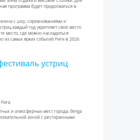
е зоны отдыха и высокие столики. Для
ьная программа будет продолжаться в
динена с шоу, соревнованиями и
триц каждый год укрепляет свое место
те место, где можно насладиться
о из самых ярких событий Риги в 2026
фестиваль устриц
 Рига.
тных и атмосферных мест города. Berga
влекательной зоной с ресторанными