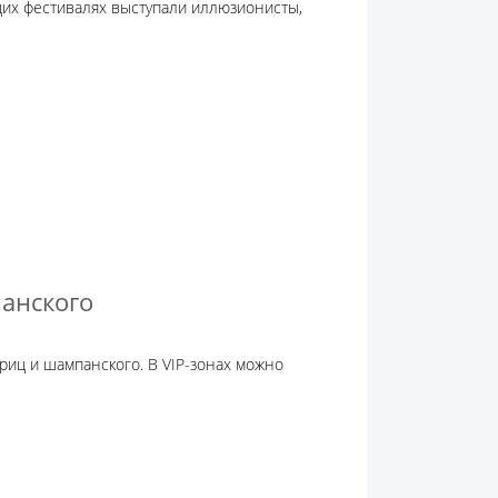
ущих фестивалях выступали иллюзионисты,
панского
риц и шампанского. В VIP-зонах можно