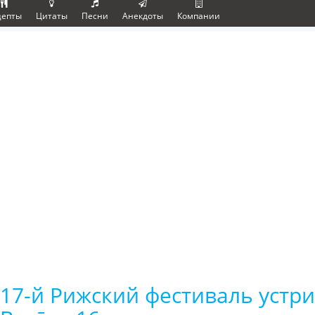
цепты
Цитаты
Песни
Анекдоты
Компании
17-й Рижский фестиваль устри