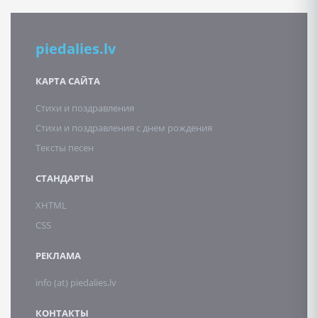
piedalies.lv
КАРТА САЙТА
Стихи и поздравления
Стихи и поздравления с днем рождения
Тексты песен
СТАНДАРТЫ
XHTML
CSS
РЕКЛАМА
info (at) piedalies.lv
КОНТАКТЫ