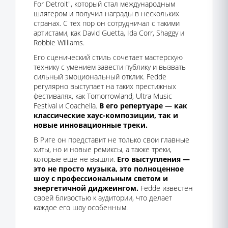
For Detroit", который стал международным
шлягером и получил награды в нескольких
странах. С тех пор он сотрудничал с такими
артистами, как David Guetta, Ida Corr, Shaggy и
Robbie Williams.
Его сценический стиль сочетает мастерскую
технику с умением завести публику и вызвать
сильный эмоциональный отклик. Fedde
регулярно выступает на таких престижных
фестивалях, как Tomorrowland, Ultra Music
Festival и Coachella.
В его репертуаре — как
классические хаус-композиции, так и
новые инновационные треки.
В Риге он представит не только свои главные
хиты, но и новые ремиксы, а также треки,
которые ещё не вышли.
Его выступления —
это не просто музыка, это полноценное
шоу с профессиональным светом и
энергетичной диджеингом.
Fedde известен
своей близостью к аудитории, что делает
каждое его шоу особенным.