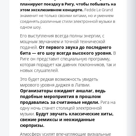
планируют поездку в Ригу, чтобы побывать на
этом эксклюзивном концерте.
Fedde Le Grand
знаменит не только своими хитами, но и умением
соединять различные стили электронной музыки в
одном шоу.
Его выступления всегда полны энергии, с
мощным звучанием и точной технической
подачей.
От первого звука до последнего
бита — его шоу всегда высокого уровня.
В
Риге он представит специальную программу,
которая порадует как давних поклонников, так и
новых слушателей.
Это будет редкая возможность увидеть
мирового уровня диджея в Латвии.
Организаторы ожидают аншлаг, ведь
подобные мероприятия в прошлом
продавались за считанные недели.
Рига на
одну ночь станет столицей электронной
музыки.
Будут звучать классические хиты,
свежие ремиксы и неожиданные
сюрпризы.
Атмосферу усилят впечатляющие визуальные