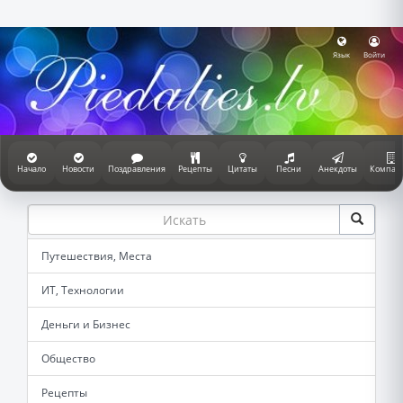
Язык
Войти
Начало
Новости
Поздравления
Рецепты
Цитаты
Песни
Анекдоты
Компан
Путешествия, Места
ИТ, Технологии
Деньги и Бизнес
Общество
Рецепты