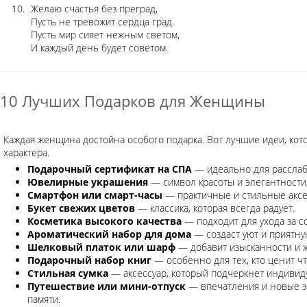
Желаю счастья без преград,
Пусть не тревожит сердца град.
Пусть мир сияет нежным светом,
И каждый день будет советом.
10 Лучших Подарков для Женщины
Каждая женщина достойна особого подарка. Вот лучшие идеи, кот
характера.
Подарочный сертификат на СПА
— идеально для расслабл
Ювелирные украшения
— символ красоты и элегантности,
Смартфон или смарт-часы
— практичные и стильные аксе
Букет свежих цветов
— классика, которая всегда радует.
Косметика высокого качества
— подходит для ухода за с
Ароматический набор для дома
— создаст уют и приятну
Шелковый платок или шарф
— добавит изысканности и ж
Подарочный набор книг
— особенно для тех, кто ценит ч
Стильная сумка
— аксессуар, который подчеркнет индивид
Путешествие или мини-отпуск
— впечатления и новые эм
памяти.