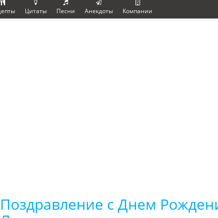
цепты
Цитаты
Песни
Анекдоты
Компании
Поздравление с Днем Рожден