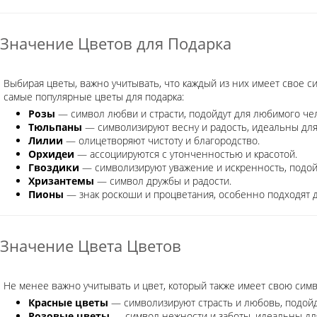
Значение Цветов для Подарка
Выбирая цветы, важно учитывать, что каждый из них имеет свое с
самые популярные цветы для подарка:
Розы
— символ любви и страсти, подойдут для любимого че
Тюльпаны
— символизируют весну и радость, идеальны для
Лилии
— олицетворяют чистоту и благородство.
Орхидеи
— ассоциируются с утонченностью и красотой.
Гвоздики
— символизируют уважение и искренность, подойд
Хризантемы
— символ дружбы и радости.
Пионы
— знак роскоши и процветания, особенно подходят 
Значение Цвета Цветов
Не менее важно учитывать и цвет, который также имеет свою симв
Красные цветы
— символизируют страсть и любовь, подойду
Розовые цветы
— символ нежности и заботы, идеальны для 