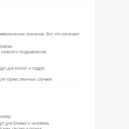
имволическое значение. Вот что означают
ловека.
 нежного поздравления.
ут для коллег и подруг.
для торжественных случаев.
олику:
т для близкого человека.
мам, сестер и подруг.