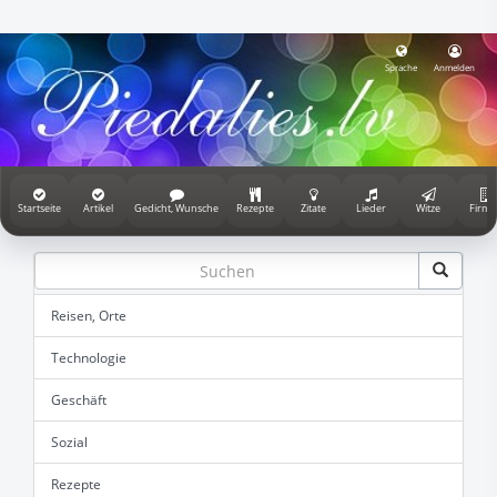
Sprache
Anmelden
Startseite
Artikel
Gedicht, Wunsche
Rezepte
Zitate
Lieder
Witze
Firme
Reisen, Orte
Technologie
Geschäft
Sozial
Rezepte