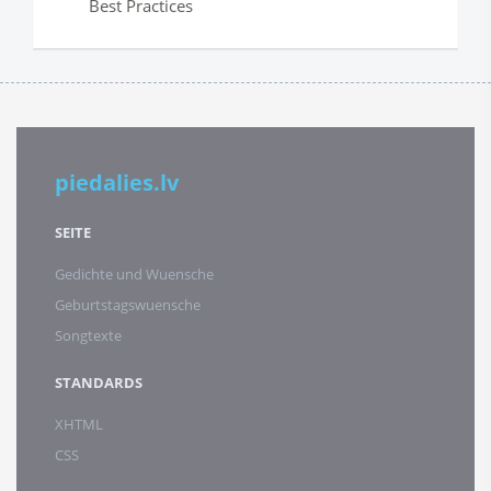
Best Practices
piedalies.lv
SEITE
Gedichte und Wuensche
Geburtstagswuensche
Songtexte
STANDARDS
XHTML
CSS