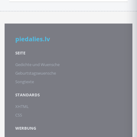
piedalies.lv
SEITE
Gedichte und Wuensche
Geburtstagswuensche
Songtexte
STANDARDS
XHTML
CSS
WERBUNG