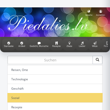
Sprache
Anmelden
Startseite
Artikel
Gedicht, Wunsche
Rezepte
Zitate
Lieder
Witze
Firme
Reisen, Orte
Technologie
Geschäft
Sozial
Rezepte