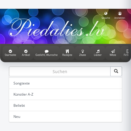
Sprache
Anmelden
Startseite
Artikel
Gedicht, Wunsche
Rezepte
Zitate
Lieder
Witze
Firme
Songtexte
Künstler A-Z
Beliebt
Neu