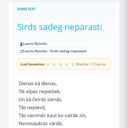
SONGTEXT
Sirds sadeg neparasti
Lauris Reiniks
Lauris Reiniks - Sirds sadeg neparasti
★
★
★
★
★
Lied bewerten
Waehle 1-5 Sterne.
Dienas kā dienas,
Tik elpas nepietiek,
Un kā četrās sienās,
Tās nepieviļ,
Tās vienmēr kaut ko vairāk zin,
Nenosauktas vārdā,