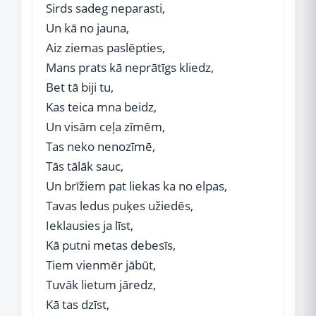
Sirds sadeg neparasti,
Un kā no jauna,
Aiz ziemas paslēpties,
Mans prats kā neprātīgs kliedz,
Bet tā biji tu,
Kas teica mna beidz,
Un visām ceļa zīmēm,
Tas neko nenozīmē,
Tās tālāk sauc,
Un brīžiem pat liekas ka no elpas,
Tavas ledus puķes užiedēs,
Ieklausies ja līst,
Kā putni metas debesīs,
Tiem vienmēr jābūt,
Tuvāk lietum jāredz,
Kā tas dzīst,