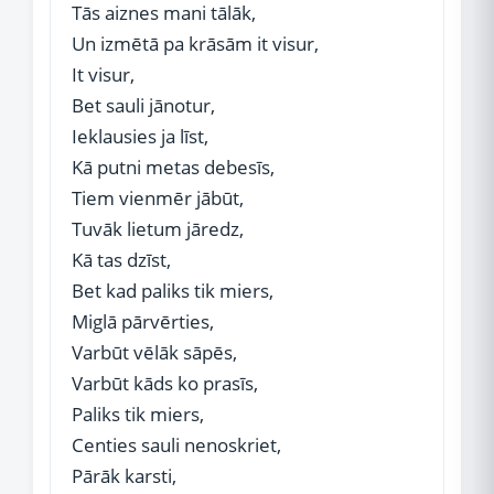
Tās aiznes mani tālāk,
Un izmētā pa krāsām it visur,
It visur,
Bet sauli jānotur,
Ieklausies ja līst,
Kā putni metas debesīs,
Tiem vienmēr jābūt,
Tuvāk lietum jāredz,
Kā tas dzīst,
Bet kad paliks tik miers,
Miglā pārvērties,
Varbūt vēlāk sāpēs,
Varbūt kāds ko prasīs,
Paliks tik miers,
Centies sauli nenoskriet,
Pārāk karsti,