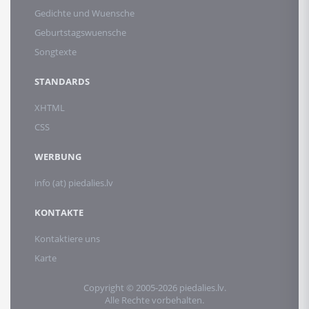
Gedichte und Wuensche
Geburtstagswuensche
Songtexte
STANDARDS
XHTML
CSS
WERBUNG
info (at) piedalies.lv
KONTAKTE
Kontaktiere uns
Karte
Copyright © 2005-2026 piedalies.lv.
Alle Rechte vorbehalten.