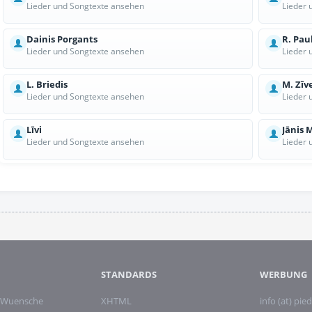
Lieder und Songtexte ansehen
Lieder 
Dainis Porgants
R. Pau
Lieder und Songtexte ansehen
Lieder 
L. Briedis
M. Zīv
Lieder und Songtexte ansehen
Lieder 
Līvi
Jānis 
Lieder und Songtexte ansehen
Lieder 
STANDARDS
WERBUNG
 Wuensche
XHTML
info (at) pied