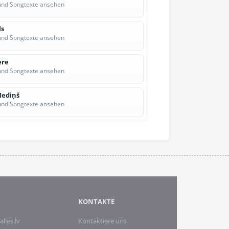
und Songtexte ansehen
ls
und Songtexte ansehen
ere
und Songtexte ansehen
Mediņš
und Songtexte ansehen
KONTAKTE
alies.lv
Kontaktiere uns