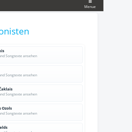
Menue
onisten
kis
und Songtexte ansehen
und Songtexte ansehen
Čaklais
und Songtexte ansehen
 Ozols
und Songtexte ansehen
elds