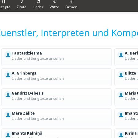
ezepte
Zitate
Lieder
Witze
Firmen
uenstler, Interpreten und Komp
Tautasdziesma
A. Ber
Lieder und Songtexte ansehen
Lieder 
A. Grinbergs
Blitze
Lieder und Songtexte ansehen
Lieder 
Gandrīz Debesis
Māris 
Lieder und Songtexte ansehen
Lieder 
Māra Zālīte
Imants
Lieder und Songtexte ansehen
Lieder 
Imants Kalniņš
Juris H