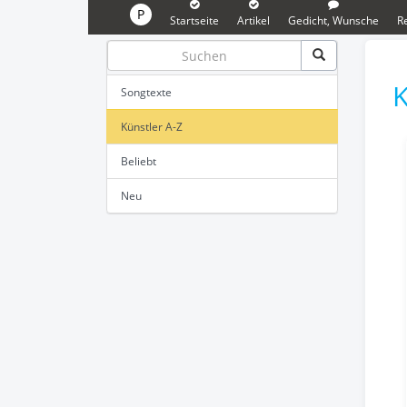
P
Startseite
Artikel
Gedicht, Wunsche
R
K
Songtexte
Künstler A-Z
Beliebt
Neu