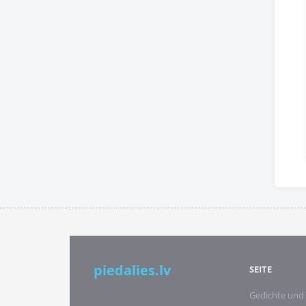
piedalies.lv
SEITE
Gedichte und