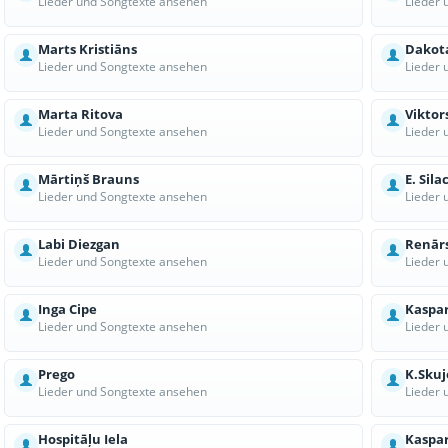
Lieder und Songtexte ansehen
Lieder 
Marts Kristiāns
Dakot
Lieder und Songtexte ansehen
Lieder 
Marta Ritova
Viktor
Lieder und Songtexte ansehen
Lieder 
Mārtiņš Brauns
E. Sila
Lieder und Songtexte ansehen
Lieder 
Labi Diezgan
Renār
Lieder und Songtexte ansehen
Lieder 
Inga Cipe
Kaspar
Lieder und Songtexte ansehen
Lieder 
Prego
K.Skuj
Lieder und Songtexte ansehen
Lieder 
Hospitāļu Iela
Kaspar