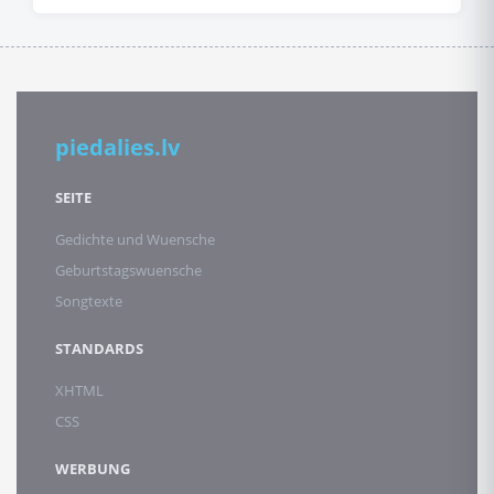
piedalies.lv
SEITE
Gedichte und Wuensche
Geburtstagswuensche
Songtexte
STANDARDS
XHTML
CSS
WERBUNG