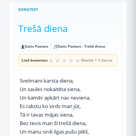
SONGTEXT
Trešā diena
Gatis Pastars
Gatis Pastars - Trešā diena
★
★
★
★
★
Lied bewerten
Waehle 1-5 Sterne.
Svelmaini karsta diena,
Un saules nokaitēta siena,
Un kamēr apkārt nav neviena,
Es rakstu ko sirds man jūt,
Tā ir tavas mājas siena,
Bez tevis man šī trešā diena,
Un manu sirdi ilgas pušu plēš,