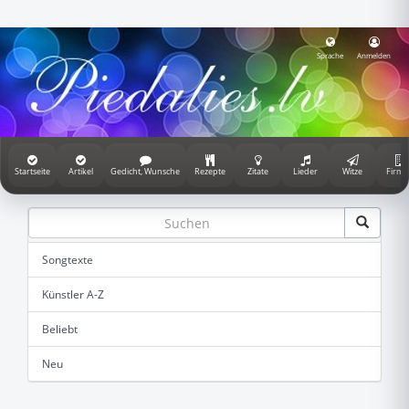
Sprache
Anmelden
Startseite
Artikel
Gedicht, Wunsche
Rezepte
Zitate
Lieder
Witze
Firme
Songtexte
Künstler A-Z
Beliebt
Neu