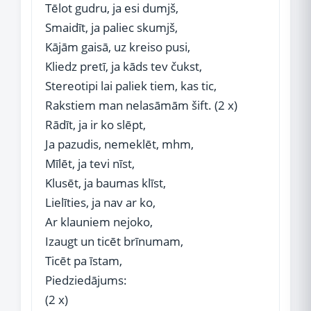
Tēlot gudru, ja esi dumjš,
Smaidīt, ja paliec skumjš,
Kājām gaisā, uz kreiso pusi,
Kliedz pretī, ja kāds tev čukst,
Stereotipi lai paliek tiem, kas tic,
Rakstiem man nelasāmām šift. (2 x)
Rādīt, ja ir ko slēpt,
Ja pazudis, nemeklēt, mhm,
Mīlēt, ja tevi nīst,
Klusēt, ja baumas klīst,
Lielīties, ja nav ar ko,
Ar klauniem nejoko,
Izaugt un ticēt brīnumam,
Ticēt pa īstam,
Piedziedājums:
(2 x)