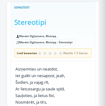
SONGTEXT
Stereotipi
Marats Ogļezņevs, Musiqq
Marats Ogļezņevs, Musiqq - Stereotipi
★
★
★
★
★
Lied bewerten
Waehle 1-5 Sterne.
Aizņemties un neatdot,
Iet gulēt un nesapņot, jeah,
Šodien, ja vajag rīt,
Ar lietussargu ja saule spīd,
Sauļoties, ja lietus līst,
Nosmērēt, ja tīrs,