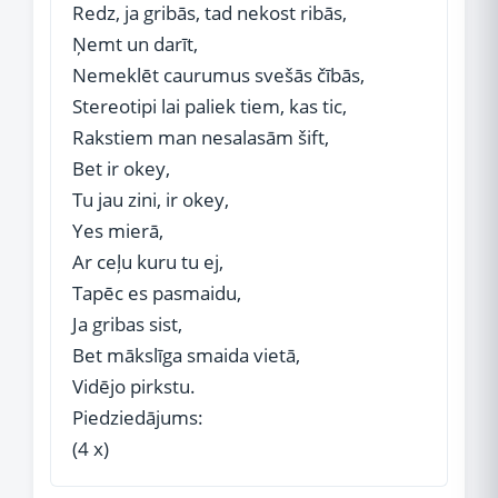
Redz, ja gribās, tad nekost ribās,
Ņemt un darīt,
Nemeklēt caurumus svešās čībās,
Stereotipi lai paliek tiem, kas tic,
Rakstiem man nesalasām šift,
Bet ir okey,
Tu jau zini, ir okey,
Yes mierā,
Ar ceļu kuru tu ej,
Tapēc es pasmaidu,
Ja gribas sist,
Bet mākslīga smaida vietā,
Vidējo pirkstu.
Piedziedājums:
(4 x)