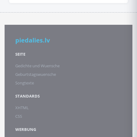
piedalies.lv
SEITE
Gedichte und Wuensche
Geburtstagswuensche
Songtexte
STANDARDS
XHTML
CSS
WERBUNG