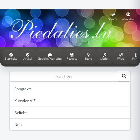
Sprache
Anmelden
Startseite
Artikel
Gedicht, Wunsche
Rezepte
Zitate
Lieder
Witze
Firme
Songtexte
Künstler A-Z
Beliebt
Neu