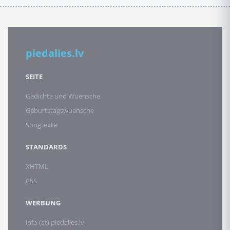
piedalies.lv
SEITE
Gedichte und Wuensche
Geburtstagswuensche
Songtexte
STANDARDS
XHTML
CSS
WERBUNG
info (at) piedalies.lv