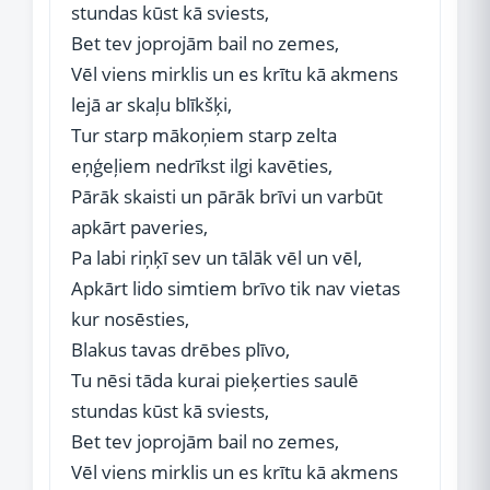
stundas kūst kā sviests,
Bet tev joprojām bail no zemes,
Vēl viens mirklis un es krītu kā akmens
lejā ar skaļu blīkšķi,
Tur starp mākoņiem starp zelta
eņģeļiem nedrīkst ilgi kavēties,
Pārāk skaisti un pārāk brīvi un varbūt
apkārt paveries,
Pa labi riņķī sev un tālāk vēl un vēl,
Apkārt lido simtiem brīvo tik nav vietas
kur nosēsties,
Blakus tavas drēbes plīvo,
Tu nēsi tāda kurai pieķerties saulē
stundas kūst kā sviests,
Bet tev joprojām bail no zemes,
Vēl viens mirklis un es krītu kā akmens