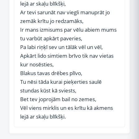
lejā ar skaļu blīkšķi,
Ar tevi sarunāt nav viegli manuprāt jo
zemāk krītu jo redzamāks,
Ir mans izmisums par vēlu abiem mums
tu varbūt apkārt paveries,
Pa labi riņķī sev un tālāk vēl un vēl,
Apkārt lido simtiem brīvo tik nav vietas
kur nosēsties,
Blakus tavas drēbes plīvo,
Tu nēsi tāda kurai pieķerties saulē
stundas kūst kā sviests,
Bet tev joprojām bail no zemes,
Vēl viens mirklis un es krītu kā akmens
lejā ar skaļu blīkšķi.