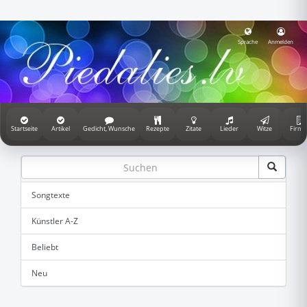
Sprache
Anmelden
Startseite
Artikel
Gedicht, Wunsche
Rezepte
Zitate
Lieder
Witze
Firme
Songtexte
Künstler A-Z
Beliebt
Neu