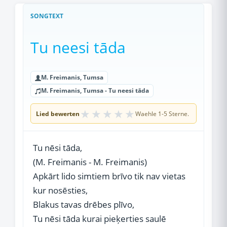
SONGTEXT
Tu neesi tāda
M. Freimanis, Tumsa
M. Freimanis, Tumsa - Tu neesi tāda
★
★
★
★
★
Lied bewerten
Waehle 1-5 Sterne.
Tu nēsi tāda,
(M. Freimanis - M. Freimanis)
Apkārt lido simtiem brīvo tik nav vietas
kur nosēsties,
Blakus tavas drēbes plīvo,
Tu nēsi tāda kurai pieķerties saulē