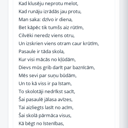
Kad klusēju neprotu melot,
Kad runāju izrādās jau protu,
Man saka: dzīvo ir diena,
Bet kāpēc tik tumšs aiz rūtīm,
Cilvēki neredz viens otru,
Un izskrien viens otram caur krūtīm,
Pasaule ir tāda skola,
Kur visi mācās no kļūdām,
Dievs mūs grib darīt par baznīcām,
Mēs sevi par suņu būdām,
Un to kā viss ir pa īstam,
To skolotāji nedrīkst sacīt,
Šai pasaulē jālasa avīzes,
Tai aizliegts lasīt no acīm,
Šai skolā pārmāca visus,
Kā bēgt no īstenības,