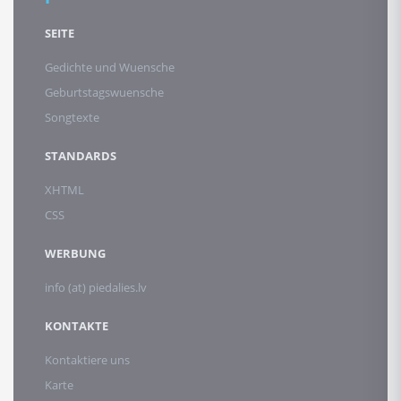
SEITE
Gedichte und Wuensche
Geburtstagswuensche
Songtexte
STANDARDS
XHTML
CSS
WERBUNG
info (at) piedalies.lv
KONTAKTE
Kontaktiere uns
Karte