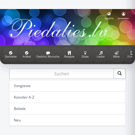
Sprache
Anmelden
Startseite
Artikel
Gedicht, Wunsche
Rezepte
Zitate
Lieder
Witze
Firme
Songtexte
Künstler A-Z
Beliebt
Neu