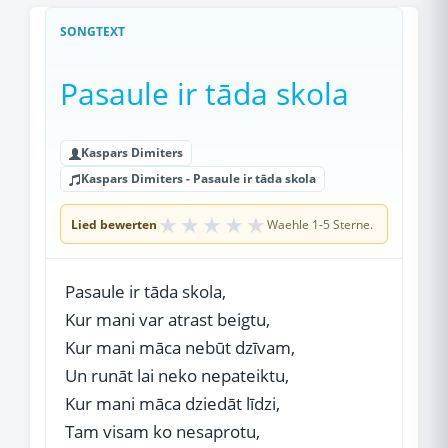
SONGTEXT
Pasaule ir tāda skola
Kaspars Dimiters
Kaspars Dimiters - Pasaule ir tāda skola
★
★
★
★
★
Lied bewerten
Waehle 1-5 Sterne.
Pasaule ir tāda skola,
Kur mani var atrast beigtu,
Kur mani māca nebūt dzīvam,
Un runāt lai neko nepateiktu,
Kur mani māca dziedāt līdzi,
Tam visam ko nesaprotu,