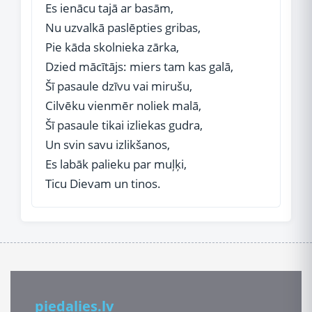
Es ienācu tajā ar basām,
Nu uzvalkā paslēpties gribas,
Pie kāda skolnieka zārka,
Dzied mācītājs: miers tam kas galā,
Šī pasaule dzīvu vai mirušu,
Cilvēku vienmēr noliek malā,
Šī pasaule tikai izliekas gudra,
Un svin savu izlikšanos,
Es labāk palieku par muļķi,
Ticu Dievam un tinos.
piedalies.lv