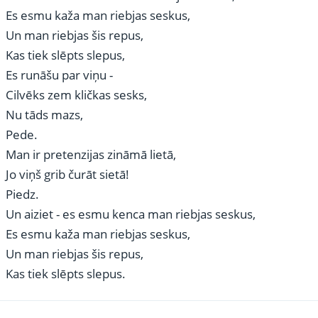
Es esmu kaža man riebjas seskus,
Un man riebjas šis repus,
Kas tiek slēpts slepus,
Es runāšu par viņu -
Cilvēks zem kličkas sesks,
Nu tāds mazs,
Pede.
Man ir pretenzijas zināmā lietā,
Jo viņš grib čurāt sietā!
Piedz.
Un aiziet - es esmu kenca man riebjas seskus,
Es esmu kaža man riebjas seskus,
Un man riebjas šis repus,
Kas tiek slēpts slepus.