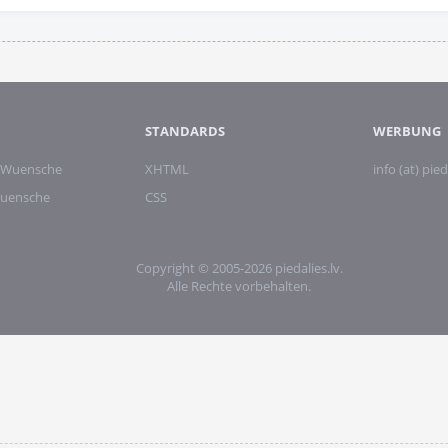
STANDARDS
WERBUNG
 Wuensche
XHTML
info (at) pied
wuensche
CSS
Copyright © 2005-2026 piedalies.lv.
Alle Rechte vorbehalten.