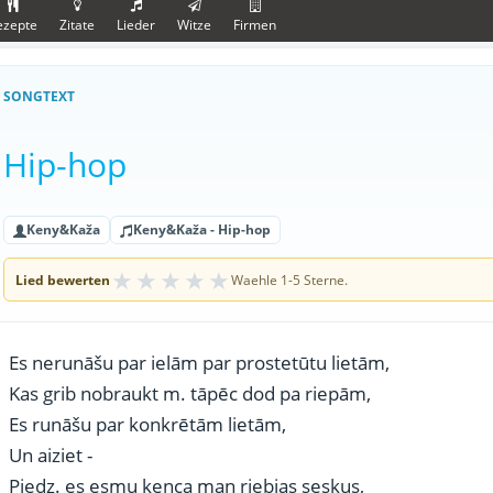
ezepte
Zitate
Lieder
Witze
Firmen
SONGTEXT
Hip-hop
Keny&Kaža
Keny&Kaža - Hip-hop
★
★
★
★
★
Lied bewerten
Waehle 1-5 Sterne.
Es nerunāšu par ielām par prostetūtu lietām,
Kas grib nobraukt m. tāpēc dod pa riepām,
Es runāšu par konkrētām lietām,
Un aiziet -
Piedz. es esmu kenca man riebjas seskus,