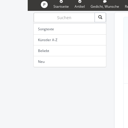
P
Startseite
Artikel
Gedicht, Wunsche
R
Songtexte
Künstler A-Z
Beliebt
Neu