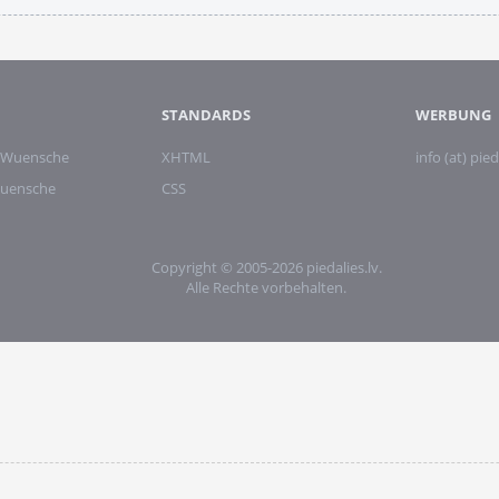
STANDARDS
WERBUNG
 Wuensche
XHTML
info (at) pied
wuensche
CSS
Copyright © 2005-2026 piedalies.lv.
Alle Rechte vorbehalten.