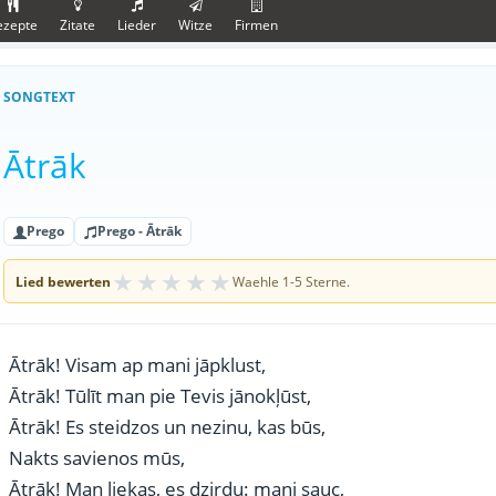
ezepte
Zitate
Lieder
Witze
Firmen
SONGTEXT
Ātrāk
Prego
Prego - Ātrāk
★
★
★
★
★
Lied bewerten
Waehle 1-5 Sterne.
Ātrāk! Visam ap mani jāpklust,
Ātrāk! Tūlīt man pie Tevis jānokļūst,
Ātrāk! Es steidzos un nezinu, kas būs,
Nakts savienos mūs,
Ātrāk! Man liekas, es dzirdu: mani sauc,