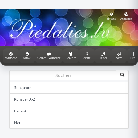
Sprache
Anmelden
Startseite
Artikel
Gedicht, Wunsche
Rezepte
Zitate
Lieder
Witze
Firme
Songtexte
Künstler A-Z
Beliebt
Neu