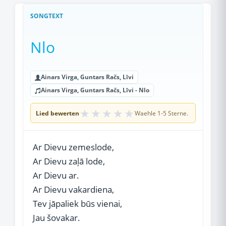
SONGTEXT
Nlo
Ainars Virga, Guntars Račs, Līvi
Ainars Virga, Guntars Račs, Līvi - Nlo
★
★
★
★
★
Lied bewerten
Waehle 1-5 Sterne.
Ar Dievu zemeslode,
Ar Dievu zaļā lode,
Ar Dievu ar.
Ar Dievu vakardiena,
Tev jāpaliek būs vienai,
Jau šovakar.