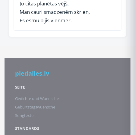
Jo citas planētas vējš,
Man cauri smadzenēm skrien,
Es esmu bijis vienmēr.
piedalies.lv
SEITE
Gedichte und Wuensche
Geburtstagswuensche
Songtexte
STANDARDS