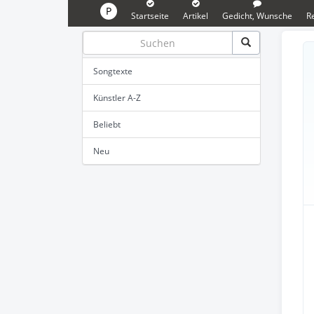
P
Startseite
Artikel
Gedicht, Wunsche
R
Songtexte
Künstler A-Z
Beliebt
Neu