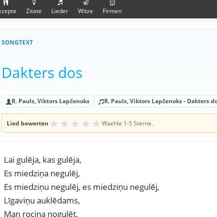
ezepte
Zitate
Lieder
Witze
Firmen
SONGTEXT
Dakters dos
R. Pauls, Viktors Lapčenoks
R. Pauls, Viktors Lapčenoks - Dakters d
★
★
★
★
★
Lied bewerten
Waehle 1-5 Sterne.
Lai gulēja, kas gulēja,
Es miedziņa negulēj,
Es miedziņu negulēj, es miedziņu negulēj,
Līgaviņu auklēdams,
Man rociņa nogulēt,