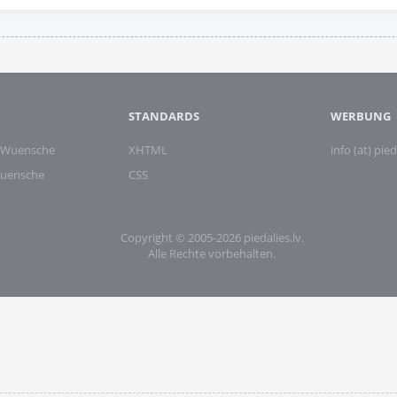
STANDARDS
WERBUNG
 Wuensche
XHTML
info (at) pied
wuensche
CSS
Copyright © 2005-2026 piedalies.lv.
Alle Rechte vorbehalten.