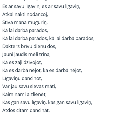
Es ar savu līgaviņ, es ar savu līgaviņ,
Atkal nakti nodancoj,
Stīva mana muguriņ,
Kā lai darbā parādos,
Kā lai darbā parādos, kā lai darbā parādos,
Dakters brīvu dienu dos,
Jauni ļaudis mēli trina,
Kā es zaļi dzīvojot,
Ka es darbā nējot, ka es darbā nējot,
Līgaviņu dancinot,
Var jau savu sievas māti,
Kaimiņami aizlienēt,
Kas gan savu līgaviņ, kas gan savu līgaviņ,
Atdos citam dancināt.