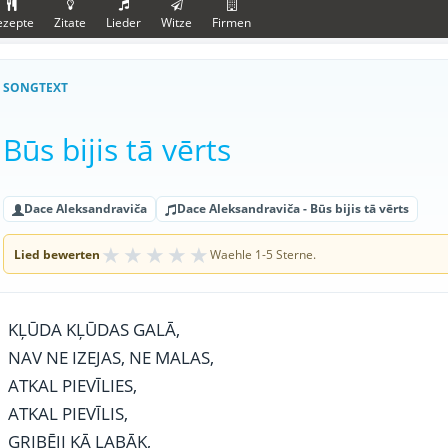
ezepte
Zitate
Lieder
Witze
Firmen
SONGTEXT
Būs bijis tā vērts
Dace Aleksandraviča
Dace Aleksandraviča - Būs bijis tā vērts
★
★
★
★
★
Lied bewerten
Waehle 1-5 Sterne.
KĻŪDA KĻŪDAS GALĀ,
NAV NE IZEJAS, NE MALAS,
ATKAL PIEVĪLIES,
ATKAL PIEVĪLIS,
GRIBĒJI KĀ LABĀK,