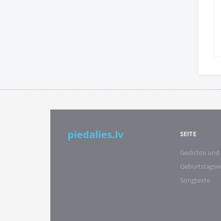
piedalies.lv
SEITE
Gedichte und
Geburtstags
Songtexte