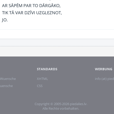
AR SĀPĒM PAR TO DĀRGĀKO,
TIK TĀ VAR DZĪVI UZGLEZNOT,
JO.
STANDARDS
WERBUNG
 Wuensche
XHTML
info (at) pied
wuensche
CSS
Copyright © 2005-2026 piedalies.lv.
Alle Rechte vorbehalten.