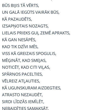
BŪS BIJIS TĀ VĒRTS,
UN GALĀ IEGŪTS VAIRĀK BŪS,
KĀ PAZAUDĒTS,
IZSAPŅOTAIS NOZAGTS,
LIELAIS PRIEKS GUĻ ZEMĒ APRAKTS,
KĀ GAN NESĀPĒS,
KAD TIK DZĪVI MĒS,
VISS KĀ GREIZAIS SPOGULIS,
MĒĢINĀT, KAD SMEJAS,
NOTICĒT, KAD CITI VIĻAS,
SPĀRNOS PACELTIES,
VĒLREIZ ATĻAUTIES,
KĀ UGUNSKURAM AIZDEGTIES,
ATRASTO NEZAUDĒT,
SIRDI LĪDZĀS IEMĪLĒT,
NEBAIDĪTIES SAMAKSĀT,