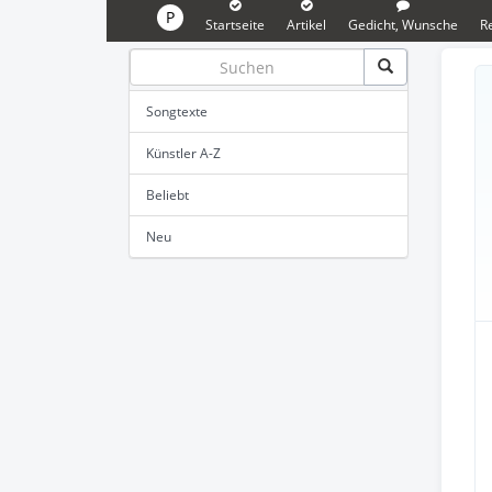
P
Startseite
Artikel
Gedicht, Wunsche
R
Songtexte
Künstler A-Z
Beliebt
Neu