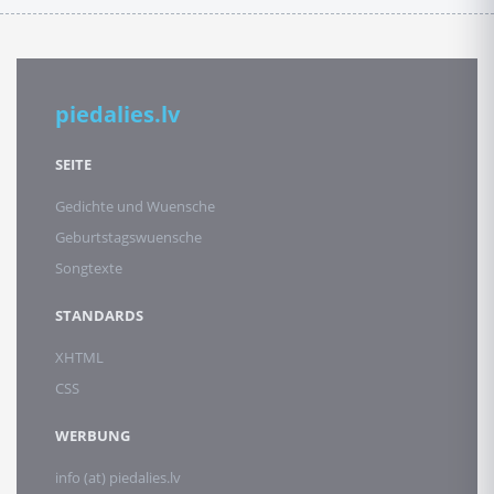
piedalies.lv
SEITE
Gedichte und Wuensche
Geburtstagswuensche
Songtexte
STANDARDS
XHTML
CSS
WERBUNG
info (at) piedalies.lv