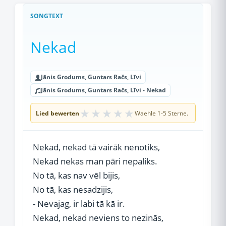
SONGTEXT
Nekad
Jānis Grodums, Guntars Račs, Līvi
Jānis Grodums, Guntars Račs, Līvi - Nekad
★
★
★
★
★
Lied bewerten
Waehle 1-5 Sterne.
Nekad, nekad tā vairāk nenotiks,
Nekad nekas man pāri nepaliks.
No tā, kas nav vēl bijis,
No tā, kas nesadzijis,
- Nevajag, ir labi tā kā ir.
Nekad, nekad neviens to nezinās,