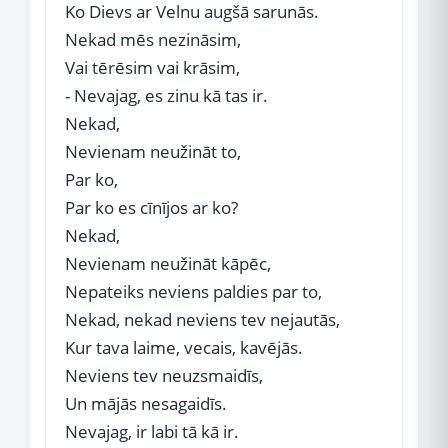
Ko Dievs ar Velnu augšā sarunās.
Nekad mēs nezināsim,
Vai tērēsim vai krāsim,
- Nevajag, es zinu kā tas ir.
Nekad,
Nevienam neužināt to,
Par ko,
Par ko es cīnījos ar ko?
Nekad,
Nevienam neužināt kāpēc,
Nepateiks neviens paldies par to,
Nekad, nekad neviens tev nejautās,
Kur tava laime, vecais, kavējās.
Neviens tev neuzsmaidīs,
Un mājās nesagaidīs.
Nevajag, ir labi tā kā ir.