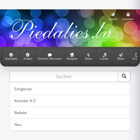
Sprache
Anmelden
Startseite
Artikel
Gedicht, Wunsche
Rezepte
Zitate
Lieder
Witze
Firme
Songtexte
Künstler A-Z
Beliebt
Neu