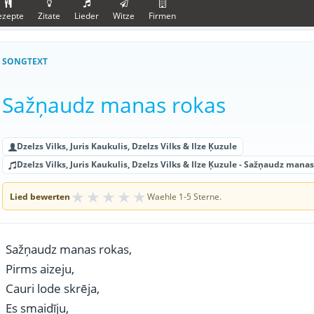
ezepte
Zitate
Lieder
Witze
Firmen
SONGTEXT
Sažņaudz manas rokas
Dzelzs Vilks, Juris Kaukulis, Dzelzs Vilks & Ilze Ķuzule
Dzelzs Vilks, Juris Kaukulis, Dzelzs Vilks & Ilze Ķuzule - Sažņaudz mana
★
★
★
★
★
Lied bewerten
Waehle 1-5 Sterne.
Sažņaudz manas rokas,
Pirms aizeju,
Cauri lode skrēja,
Es smaidīju,