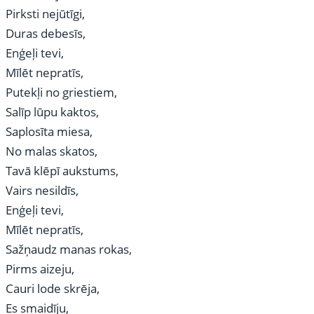
Pirksti nejūtīgi,
Duras debesīs,
Enģeļi tevi,
Mīlēt nepratīs,
Putekļi no griestiem,
Salīp lūpu kaktos,
Saplosīta miesa,
No malas skatos,
Tavā klēpī aukstums,
Vairs nesildīs,
Enģeļi tevi,
Mīlēt nepratīs,
Sažņaudz manas rokas,
Pirms aizeju,
Cauri lode skrēja,
Es smaidīju,