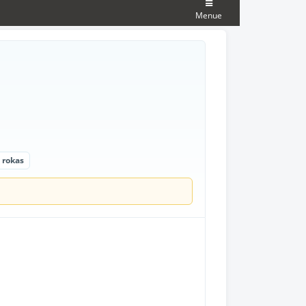
Menue
s rokas