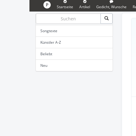
P
Startseite
Artikel
Gedicht, Wunsche
R
Songtexte
Künstler A-Z
Beliebt
Neu