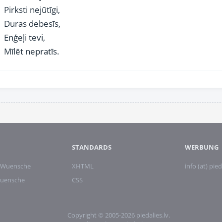
Pirksti nejūtīgi,
Duras debesīs,
Enģeļi tevi,
Mīlēt nepratīs.
STANDARDS
WERBUNG
 Wuensche
XHTML
info (at) pied
wuensche
CSS
Copyright © 2005-2026 piedalies.lv.