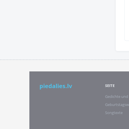
piedalies.lv
SEITE
Gedichte und
Geburtstags
Songtexte