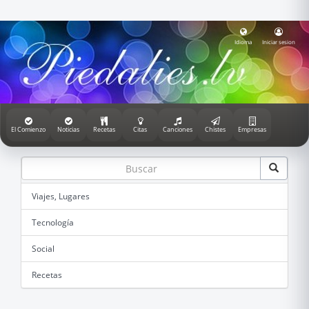
Idioma
Iniciar sesion
El Comienzo
Noticias
Recetas
Citas
Canciones
Chistes
Empresas
Viajes, Lugares
Tecnología
Social
Recetas