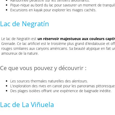
Randonnée pédestre sur les sentiers avoisinants.
Pique-nique au bord du lac pour savourer un moment de tranquill
Excursions en kayak pour explorer les rivages cachés.
Lac de Negratín
Le lac de Negratín est
un réservoir majestueux aux couleurs capti
Grenade. Ce lac artificiel est le troisième plus grand d'Andalousie et o
rouges similaires aux canyons américains. Sa beauté atypique en fait un 
amoureux de la nature.
Ce que vous pouvez y découvrir :
Les sources thermales naturelles des alentours.
L'exploration des rives en canoë pour les panoramas pittoresque
Des plages isolées offrant une expérience de baignade inédite.
Lac de La Viñuela