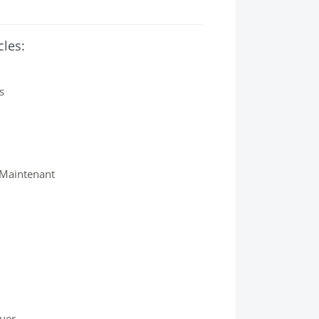
cles:
s
 Maintenant
quer