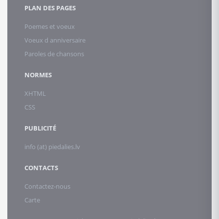
PLAN DES PAGES
Poemes et voeux
Voeux d anniversaire
Paroles de chansons
NORMES
XHTML
CSS
PUBLICITÉ
info (at) piedalies.lv
CONTACTS
Contactez-nous
Carte