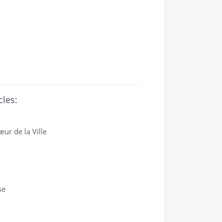
cles:
ur de la Ville
se