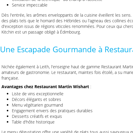
Service impeccable
Dès l'entrée, les arômes enveloppants de la cuisine éveillent les sens. 
des plats tels que le homard des Hébrides ou l'agneau des collines éco
d'exception issus de régions viticoles renommées. Pour ceux qui cher
Kitchin est un passage obligé à Édimbourg.
Une Escapade Gourmande à Restaura
Nichée également à Leith, l'enseigne haut de gamme Restaurant Martin
amateurs de gastronomie. Le restaurant, maintes fois étoilé, a su marier
française.
Avantages chez Restaurant Martin Wishart
:
Liste de vins exceptionnelle
Décors élégants et sobres
Menu végétarien gourmand
Engagement envers des pratiques durables
Desserts créatifs et exquis
Table d'hôte historique
Le menu dégustation offre une variété de plats tous aussi savoureux qu'