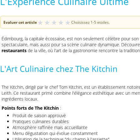
L'Expérience Culinaire Ultime
★
★
★
★
★
Evaluer cet article
Choisissez 1-5 etoiles.
Édimbourg, la capitale écossaise, est non seulement célèbre pour son h
spectaculaire, mais aussi pour sa scène culinaire dynamique. Découvr
restaurants
de la ville, où l'art de la gastronomie rencontre la traditio
L'Art Culinaire chez The Kitchin
The Kitchin, dirigé par le chef Tom Kitchin, est un établissement notoi
Leith. Ce restaurant primé combine l'élégance esthétique avec un menu 
ingrédients locaux.
Points forts de The Kitchin
:
Produit de saison approuvé
Pratiques culinaires durables
Atmosphère raffinée mais accueillante
Menu dégustation qui évolue constamment
Utilisation de la technique "du champ à l'assiette"