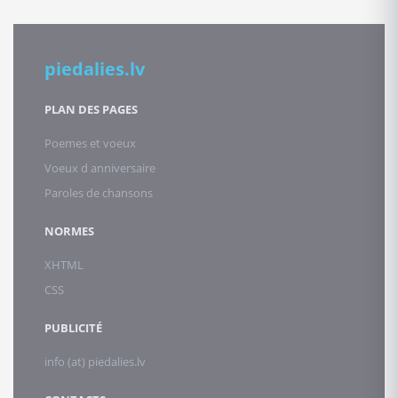
piedalies.lv
PLAN DES PAGES
Poemes et voeux
Voeux d anniversaire
Paroles de chansons
NORMES
XHTML
CSS
PUBLICITÉ
info (at) piedalies.lv