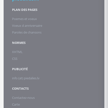
PLAN DES PAGES
Poemes et voeux
Voeux d anniversaire
Paroles de chansons
NORMES
XHTML
CSS
PUBLICITÉ
info (at) piedalies.lv
CONTACTS
Contactez-nous
Carte