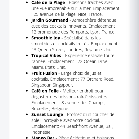
Café de la Plage
- Boissons fraîches avec
une vue imprenable sur la mer. Emplacement
: 25 avenue de la Plage, Nice, France.
Jardin Gourmand
- Atmosphère détendue
avec des cocktails innovants. Emplacement :
12 promenade des Remparts, Lyon, France.
Smoothie Joy
- Spécialisé dans les
smoothies et cocktails fruités. Emplacement :
43 Queen Street, Londres, Royaume-Uni.
Tropical Vibes
- Expérience estivale toute
l'année. Emplacement : 22 Ocean Drive,
Miami, États-Unis.
Fruit Fusion
- Large choix de jus et
cocktails. Emplacement : 77 Orchard Road,
Singapour, Singapour.
Café en Folie
- Meilleur endroit pour
déguster des boissons rafraîchissantes.
Emplacement : 8 avenue des Champs,
Bruxelles, Belgique.
Sunset Lounge
- Profitez d'un coucher de
soleil incroyable avec votre cocktail.
Emplacement: 44 Beachfront Avenue, Bali,
Indonésie.
Mango Bar
- Pièce écléctique et boissons