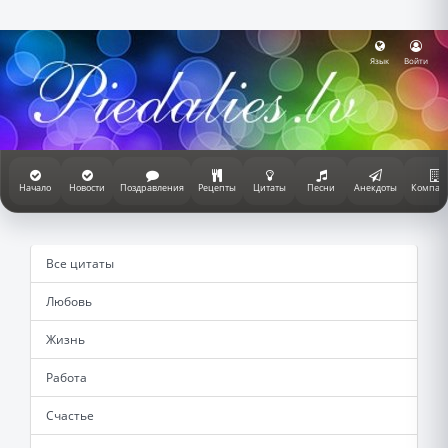
Язык
Войти
Начало
Новости
Поздравления
Рецепты
Цитаты
Песни
Анекдоты
Компан
Все цитаты
Любовь
Жизнь
Работа
Счастье