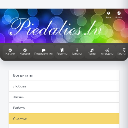
Язык
Войти
Начало
Новости
Поздравления
Рецепты
Цитаты
Песни
Анекдоты
Компан
Все цитаты
Любовь
Жизнь
Работа
Счастье