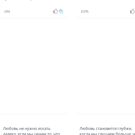
(26)
(229)
Любовь не нужно искать
Любовь становится глубже,
далеко, если мы ценим то, что
когда мы слушаем больше, 