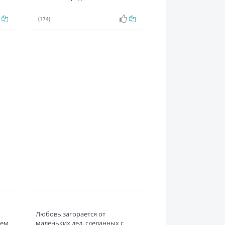
(174)
Любовь загорается от
чем
маленьких дел, сделанных с