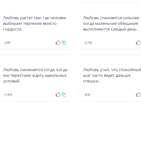
Любовь растет там, где человек
Любовь становится сильнее,
выбирает терпение вместо
когда маленькие обещания
гордости.
выполняются каждый день.
(38)
(278)
Любовь начинается тогда, когда
Любовь учит, что спокойны
мы перестаем ждать идеальных
шаг часто ведет дальше
условий.
спешки.
(183)
(64)