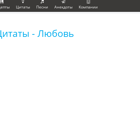
цепты
Цитаты
Песни
Анекдоты
Компании
Цитаты - Любовь