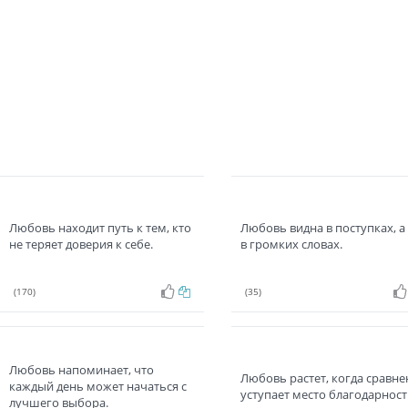
Любовь находит путь к тем, кто
Любовь видна в поступках, а
не теряет доверия к себе.
в громких словах.
(170)
(35)
Любовь напоминает, что
Любовь растет, когда сравне
каждый день может начаться с
уступает место благодарност
лучшего выбора.