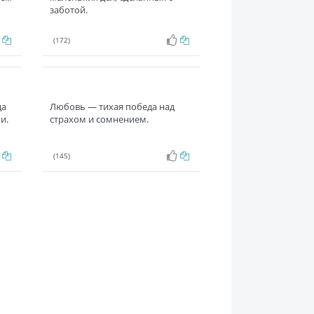
заботой.
(172)
да
Любовь — тихая победа над
и.
страхом и сомнением.
(145)