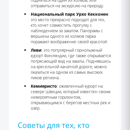
подняться на один из холмов, или
отправиться на экскурсию на природу.
Национальный парк Урхо Кекконен
:
это место прекрасно подходит для тех,
кто хочет совместить прогулку с
наблюдением за закатом. Панорамы с
вершины одного из холмов парка
поражают воображение своей красотой.
Леви
: это популярный горнолыжный
курорт Финляндии, где также открывается
потрясающий вид на закаты. Поднявшись
на кресельной канатной дороге, можно
оказаться на одном из самых высоких
пиков региона.
Кемияристо
: оживленный курорт на
севере Швеции, который известен своим
невероятным горизонтом,
открывающимся с берегов местных рек и
озёр.
Советы для тех, кто