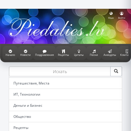
Язык
Войти
Начало
Новости
Поздравления
Рецепты
Цитаты
Песни
Анекдоты
Компан
Путешествия, Места
ИТ, Технологии
Деньги и Бизнес
Общество
Рецепты