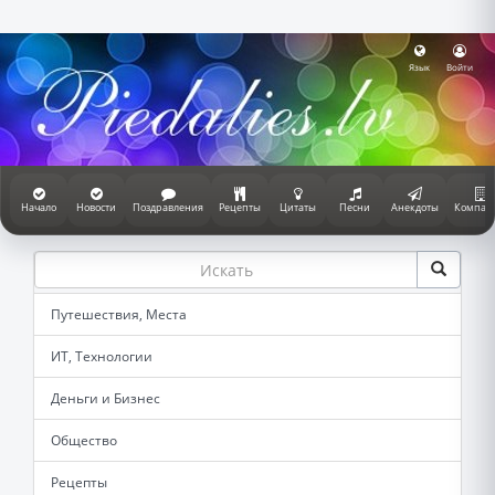
Язык
Войти
Начало
Новости
Поздравления
Рецепты
Цитаты
Песни
Анекдоты
Компан
Путешествия, Места
ИТ, Технологии
Деньги и Бизнес
Общество
Рецепты