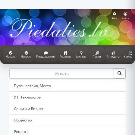
Язык
Войти
Начало
Новости
Поздравления
Рецепты
Цитаты
Песни
Анекдоты
Компан
Путешествия, Места
ИТ, Технологии
Деньги и Бизнес
Общество
Рецепты