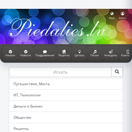
Язык
Войти
Начало
Новости
Поздравления
Рецепты
Цитаты
Песни
Анекдоты
Компан
Путешествия, Места
ИТ, Технологии
Деньги и Бизнес
Общество
Рецепты