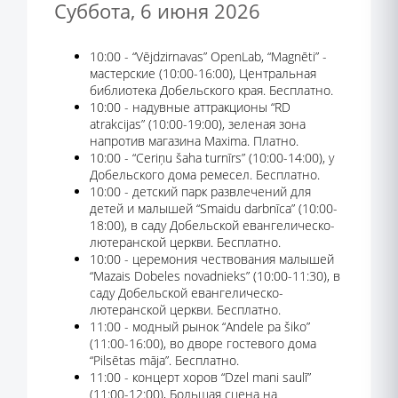
Суббота, 6 июня 2026
10:00 - “Vējdzirnavas” OpenLab, “Magnēti” -
мастерские (10:00-16:00), Центральная
библиотека Добельского края. Бесплатно.
10:00 - надувные аттракционы “RD
atrakcijas” (10:00-19:00), зеленая зона
напротив магазина Maxima. Платно.
10:00 - “Ceriņu šaha turnīrs” (10:00-14:00), у
Добельского дома ремесел. Бесплатно.
10:00 - детский парк развлечений для
детей и малышей “Smaidu darbnīca” (10:00-
18:00), в саду Добельской евангелическо-
лютеранской церкви. Бесплатно.
10:00 - церемония чествования малышей
“Mazais Dobeles novadnieks” (10:00-11:30), в
саду Добельской евангелическо-
лютеранской церкви. Бесплатно.
11:00 - модный рынок “Andele pa šiko”
(11:00-16:00), во дворе гостевого дома
“Pilsētas māja”. Бесплатно.
11:00 - концерт хоров “Dzel mani saulī”
(11:00-12:00), Большая сцена на