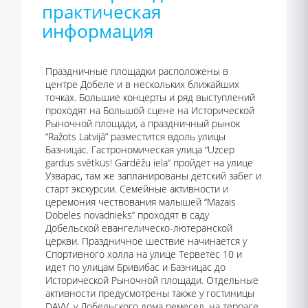
практическая
информация
Праздничные площадки расположены в
центре Добеле и в нескольких ближайших
точках. Большие концерты и ряд выступлений
проходят на Большой сцене на Исторической
Рыночной площади, а праздничный рынок
“Ražots Latvijā” разместится вдоль улицы
Базницас. Гастрономическая улица “Uzcep
gardus svētkus! Gardēžu iela” пройдет на улице
Узварас, там же запланированы детский забег и
старт экскурсии. Семейные активности и
церемония чествования малышей “Mazais
Dobeles novadnieks” проходят в саду
Добельской евангелическо-лютеранской
церкви. Праздничное шествие начинается у
Спортивного холла на улице Терветес 10 и
идет по улицам Бривибас и Базницас до
Исторической Рыночной площади. Отдельные
активности предусмотрены также у гостиницы
DAVV, у Добельского дома ремесел, на террасе