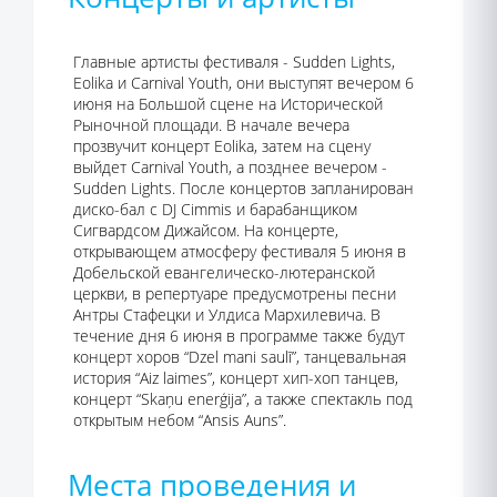
Главные артисты фестиваля - Sudden Lights,
Eolika и Carnival Youth, они выступят вечером 6
июня на Большой сцене на Исторической
Рыночной площади. В начале вечера
прозвучит концерт Eolika, затем на сцену
выйдет Carnival Youth, а позднее вечером -
Sudden Lights. После концертов запланирован
диско-бал с DJ Cimmis и барабанщиком
Сигвардсом Дижайсом. На концерте,
открывающем атмосферу фестиваля 5 июня в
Добельской евангелическо-лютеранской
церкви, в репертуаре предусмотрены песни
Антры Стафецки и Улдиса Мархилевича. В
течение дня 6 июня в программе также будут
концерт хоров “Dzel mani saulī”, танцевальная
история “Aiz laimes”, концерт хип-хоп танцев,
концерт “Skaņu enerģija”, а также спектакль под
открытым небом “Ansis Auns”.
Места проведения и