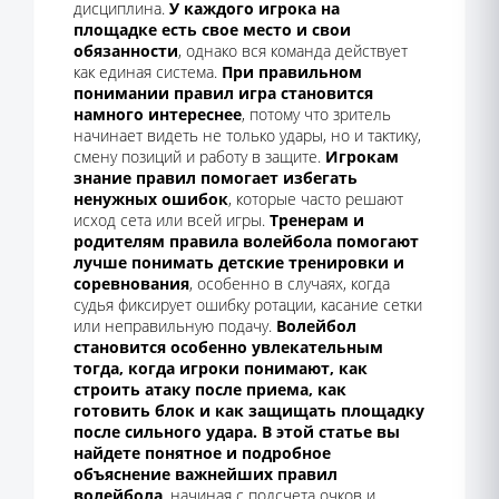
дисциплина.
У каждого игрока на
площадке есть свое место и свои
обязанности
, однако вся команда действует
как единая система.
При правильном
понимании правил игра становится
намного интереснее
, потому что зритель
начинает видеть не только удары, но и тактику,
смену позиций и работу в защите.
Игрокам
знание правил помогает избегать
ненужных ошибок
, которые часто решают
исход сета или всей игры.
Тренерам и
родителям правила волейбола помогают
лучше понимать детские тренировки и
соревнования
, особенно в случаях, когда
судья фиксирует ошибку ротации, касание сетки
или неправильную подачу.
Волейбол
становится особенно увлекательным
тогда, когда игроки понимают, как
строить атаку после приема, как
готовить блок и как защищать площадку
после сильного удара.
В этой статье вы
найдете понятное и подробное
объяснение важнейших правил
волейбола
, начиная с подсчета очков и