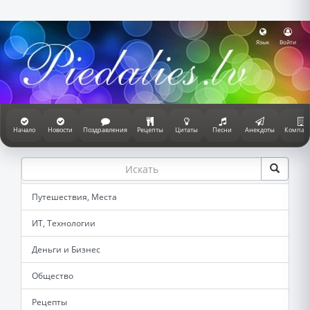
Язык
Войти
Начало
Новости
Поздравления
Рецепты
Цитаты
Песни
Анекдоты
Компан
Путешествия, Места
ИТ, Технологии
Деньги и Бизнес
Общество
Рецепты