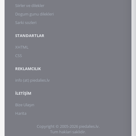
Siirler ve dilekler
Dogum gunu dilekleri
Sarki sozleri
STANDARTLAR
XHTML
CSS
REKLAMCILIK
info (at) piedalies.lv
İLETİŞİM
Bize Ulaşın
Harita
Copyright © 2005-2026 piedalies.lv.
Tum haklari saklidir.