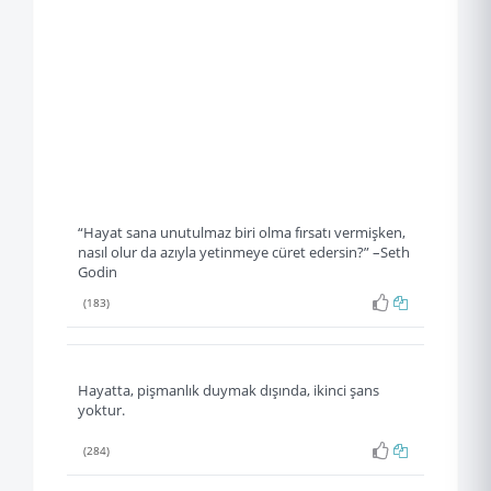
“Hayat sana unutulmaz biri olma fırsatı vermişken,
nasıl olur da azıyla yetinmeye cüret edersin?” –Seth
Godin
(183)
Hayatta, pişmanlık duymak dışında, ikinci şans
yoktur.
(284)