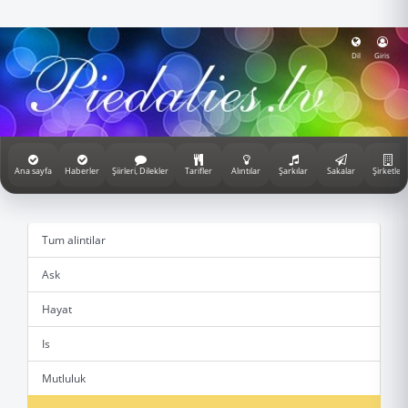
Dil
Giris
Ana sayfa
Haberler
Şiirleri, Dilekler
Tarifler
Alıntılar
Şarkılar
Sakalar
Şirketler
Tum alintilar
Ask
Hayat
Is
Mutluluk