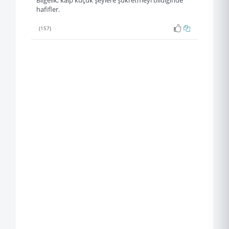
Bilgelik, kalp küçük şeylere şükretmeyi bildiğinde
hafifler.
(157)