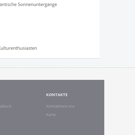
mantische Sonnenuntergänge
 Kulturenthusiasten
KONTAKTE
alies.lv
Kontaktiere uns
Karte