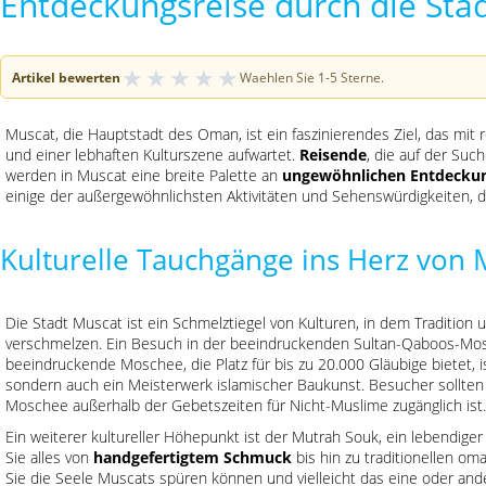
Entdeckungsreise durch die Stad
★
★
★
★
★
Artikel bewerten
Waehlen Sie 1-5 Sterne.
Muscat, die Hauptstadt des Oman, ist ein faszinierendes Ziel, das mi
und einer lebhaften Kulturszene aufwartet.
Reisende
, die auf der Suc
werden in Muscat eine breite Palette an
ungewöhnlichen Entdecku
einige der außergewöhnlichsten Aktivitäten und Sehenswürdigkeiten, d
Kulturelle Tauchgänge ins Herz von 
Die Stadt Muscat ist ein Schmelztiegel von Kulturen, in dem Traditio
verschmelzen. Ein Besuch in der beeindruckenden Sultan-Qaboos-Mosc
beeindruckende Moschee, die Platz für bis zu 20.000 Gläubige bietet, is
sondern auch ein Meisterwerk islamischer Baukunst. Besucher sollten 
Moschee außerhalb der Gebetszeiten für Nicht-Muslime zugänglich ist.
Ein weiterer kultureller Höhepunkt ist der Mutrah Souk, ein lebendiger
Sie alles von
handgefertigtem Schmuck
bis hin zu traditionellen om
Sie die Seele Muscats spüren können und vielleicht das eine oder an