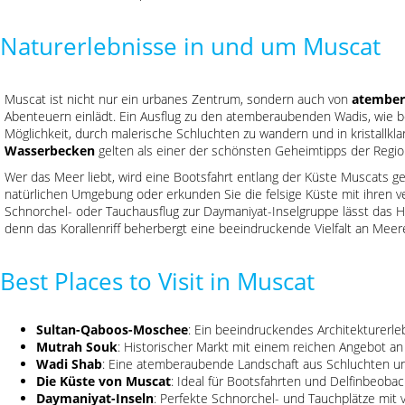
Naturerlebnisse in und um Muscat
Muscat ist nicht nur ein urbanes Zentrum, sondern auch von
atember
Abenteuern einlädt. Ein Ausflug zu den atemberaubenden Wadis, wie b
Möglichkeit, durch malerische Schluchten zu wandern und in kristallk
Wasserbecken
gelten als einer der schönsten Geheimtipps der Regio
Wer das Meer liebt, wird eine Bootsfahrt entlang der Küste Muscats ge
natürlichen Umgebung oder erkunden Sie die felsige Küste mit ihren 
Schnorchel- oder Tauchausflug zur Daymaniyat-Inselgruppe lässt das H
denn das Korallenriff beherbergt eine beeindruckende Vielfalt an Mee
Best Places to Visit in Muscat
Sultan-Qaboos-Moschee
: Ein beeindruckendes Architekturerleb
Mutrah Souk
: Historischer Markt mit einem reichen Angebot a
Wadi Shab
: Eine atemberaubende Landschaft aus Schluchten u
Die Küste von Muscat
: Ideal für Bootsfahrten und Delfinbeoba
Daymaniyat-Inseln
: Perfekte Schnorchel- und Tauchplätze mit v