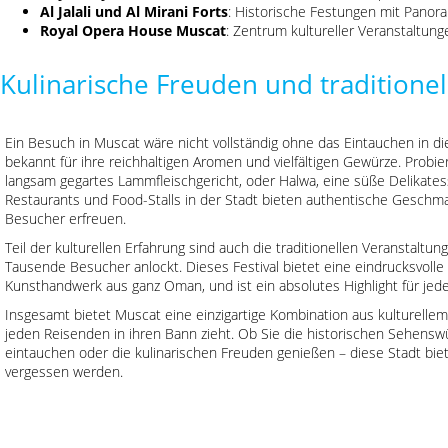
Al Jalali und Al Mirani Forts
: Historische Festungen mit Panora
Royal Opera House Muscat
: Zentrum kultureller Veranstaltun
Kulinarische Freuden und traditionel
Ein Besuch in Muscat wäre nicht vollständig ohne das Eintauchen in di
bekannt für ihre reichhaltigen Aromen und vielfältigen Gewürze. Probier
langsam gegartes Lammfleischgericht, oder Halwa, eine süße Delikates
Restaurants und Food-Stalls in der Stadt bieten authentische Geschm
Besucher erfreuen.
Teil der kulturellen Erfahrung sind auch die traditionellen Veranstaltun
Tausende Besucher anlockt. Dieses Festival bietet eine eindrucksvoll
Kunsthandwerk aus ganz Oman, und ist ein absolutes Highlight für je
Insgesamt bietet Muscat eine einzigartige Kombination aus kulturellem
jeden Reisenden in ihren Bann zieht. Ob Sie die historischen Sehenswü
eintauchen oder die kulinarischen Freuden genießen – diese Stadt biete
vergessen werden.