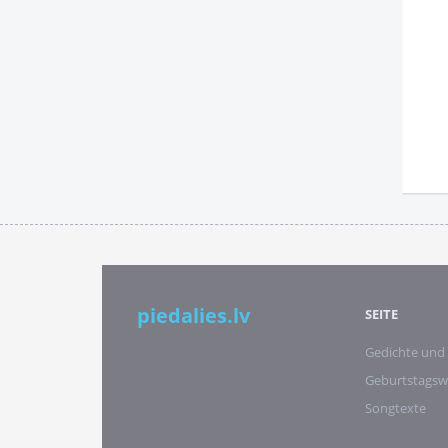
piedalies.lv
SEITE
Gedichte und
Geburtstags
Songtexte