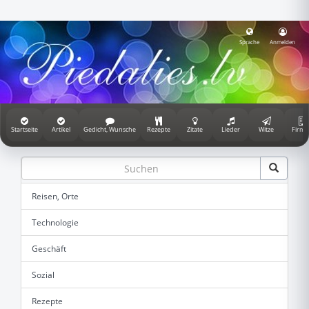
Sprache
Anmelden
Startseite
Artikel
Gedicht, Wunsche
Rezepte
Zitate
Lieder
Witze
Firme
Reisen, Orte
Technologie
Geschäft
Sozial
Rezepte