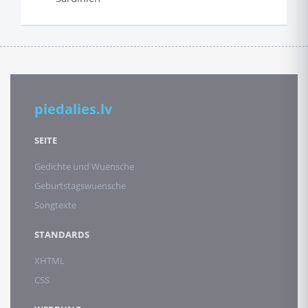
piedalies.lv
SEITE
Gedichte und Wuensche
Geburtstagswuensche
Songtexte
STANDARDS
XHTML
CSS