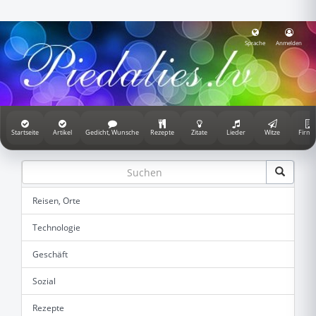
Sprache
Anmelden
Startseite
Artikel
Gedicht, Wunsche
Rezepte
Zitate
Lieder
Witze
Firme
Reisen, Orte
Technologie
Geschäft
Sozial
Rezepte