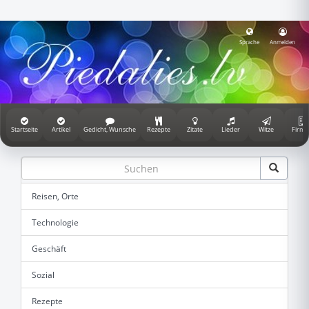
Sprache
Anmelden
Startseite
Artikel
Gedicht, Wunsche
Rezepte
Zitate
Lieder
Witze
Firme
Reisen, Orte
Technologie
Geschäft
Sozial
Rezepte