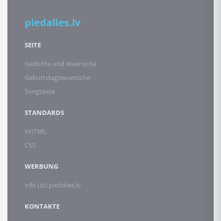
piedalies.lv
SEITE
Gedichte und Wuensche
Geburtstagswuensche
Songtexte
STANDARDS
XHTML
CSS
WERBUNG
info (at) piedalies.lv
KONTAKTE