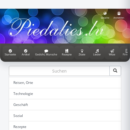
Sprache
Anmelden
Startseite
Artikel
Gedicht, Wunsche
Rezepte
Zitate
Lieder
Witze
Firme
Reisen, Orte
Technologie
Geschäft
Sozial
Rezepte