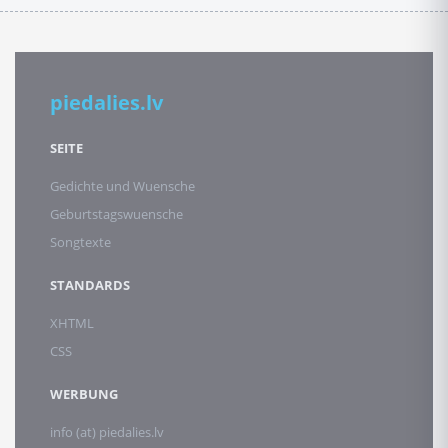
piedalies.lv
SEITE
Gedichte und Wuensche
Geburtstagswuensche
Songtexte
STANDARDS
XHTML
CSS
WERBUNG
info (at) piedalies.lv