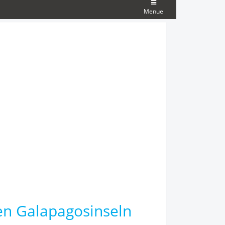
Menue
den Galapagosinseln