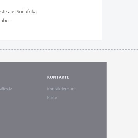
ste aus Südafrika
haber
KONTAKTE
alies.lv
Kontaktiere uns
Karte