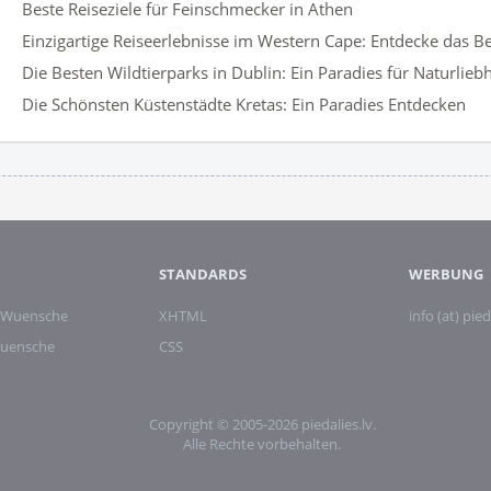
Beste Reiseziele für Feinschmecker in Athen
Einzigartige Reiseerlebnisse im Western Cape: Entdecke das Be
Die Besten Wildtierparks in Dublin: Ein Paradies für Naturlieb
Die Schönsten Küstenstädte Kretas: Ein Paradies Entdecken
STANDARDS
WERBUNG
 Wuensche
XHTML
info (at) pied
wuensche
CSS
Copyright © 2005-2026 piedalies.lv.
Alle Rechte vorbehalten.