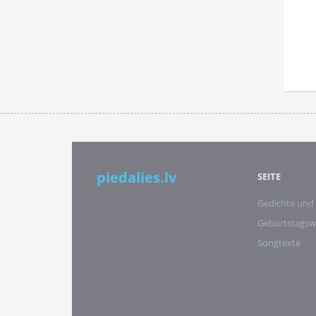
piedalies.lv
SEITE
Gedichte und
Geburtstags
Songtexte