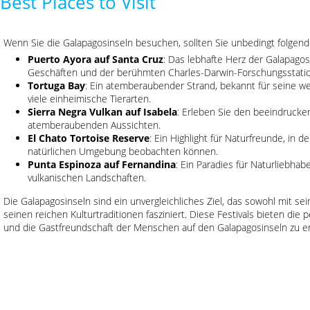
Best Places to Visit
Wenn Sie die Galapagosinseln besuchen, sollten Sie unbedingt folgen
Puerto Ayora auf Santa Cruz
: Das lebhafte Herz der Galapagosi
Geschäften und der berühmten Charles-Darwin-Forschungsstatio
Tortuga Bay
: Ein atemberaubender Strand, bekannt für seine w
viele einheimische Tierarten.
Sierra Negra Vulkan auf Isabela
: Erleben Sie den beeindrucke
atemberaubenden Aussichten.
El Chato Tortoise Reserve
: Ein Highlight für Naturfreunde, in 
natürlichen Umgebung beobachten können.
Punta Espinoza auf Fernandina
: Ein Paradies für Naturliebha
vulkanischen Landschaften.
Die Galapagosinseln sind ein unvergleichliches Ziel, das sowohl mit sei
seinen reichen Kulturtraditionen fasziniert. Diese Festivals bieten die 
und die Gastfreundschaft der Menschen auf den Galapagosinseln zu e