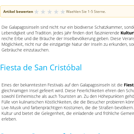
★
★
★
★
★
Artikel bewerten
Waehlen Sie 1-5 Sterne.
Die Galapagosinseln sind nicht nur ein biodiverse Schatzkammer, sonder
Lebendigkeit und Tradition. Jedes Jahr finden dort faszinierende
Kultur
reiche Erbe und die Bräuche der Inselbevölkerung geben. Diese Veran
Möglichkeit, nicht nur die einzigartige Natur der Inseln zu erkunden, s
Gebräuche einzutauchen.
Fiesta de San Cristóbal
Eines der bekanntesten Festivals auf den Galapagosinseln ist die
Fies
gleichnamigen Insel gefeiert wird. Diese Feierlichkeiten ehren den Schu
sowohl Einheimische als auch Touristen an. Zu den Höhepunkten gehör
Fülle von kulinarischen Köstlichkeiten, die die Besucher probieren kön
Live-Musik und farbenprächtigen Kostümen, die die Straßen bevölkern. 
Kultur und bietet die Gelegenheit, die einladende und fröhliche Geme
erleben.