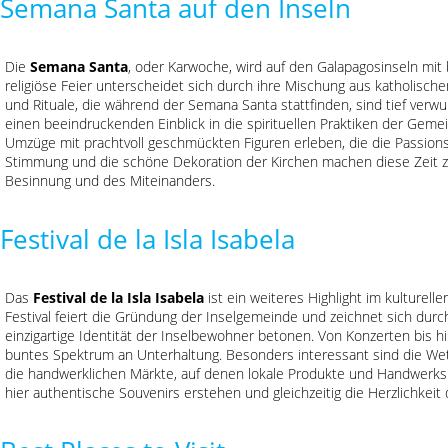
Semana Santa auf den Inseln
Die
Semana Santa
, oder Karwoche, wird auf den Galapagosinseln mit
religiöse Feier unterscheidet sich durch ihre Mischung aus katholisch
und Rituale, die während der Semana Santa stattfinden, sind tief verw
einen beeindruckenden Einblick in die spirituellen Praktiken der Gem
Umzüge mit prachtvoll geschmückten Figuren erleben, die die Passionsg
Stimmung und die schöne Dekoration der Kirchen machen diese Zeit
Besinnung und des Miteinanders.
Festival de la Isla Isabela
Das
Festival de la Isla Isabela
ist ein weiteres Highlight im kulturell
Festival feiert die Gründung der Inselgemeinde und zeichnet sich durch 
einzigartige Identität der Inselbewohner betonen. Von Konzerten bis hi
buntes Spektrum an Unterhaltung. Besonders interessant sind die Wet
die handwerklichen Märkte, auf denen lokale Produkte und Handwer
hier authentische Souvenirs erstehen und gleichzeitig die Herzlichkei