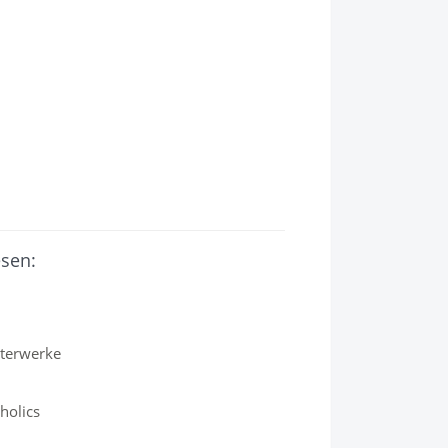
esen:
sterwerke
holics