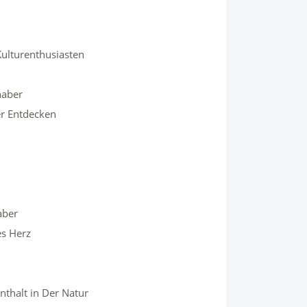
 Kulturenthusiasten
haber
er Entdecken
aber
es Herz
thalt in Der Natur