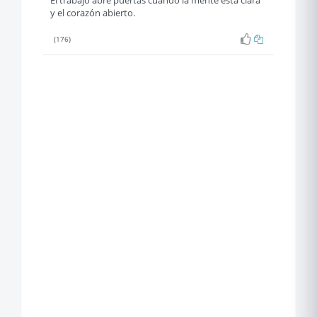
El trabajo abre puertas cuando la mente está clara
y el corazón abierto.
(176)