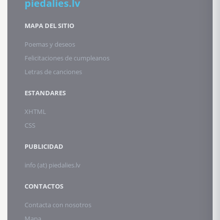
piedalies.lv
MAPA DEL SITIO
Poemas y deseos
Felicitaciones de cumpleanos
Letras de canciones
ESTANDARES
XHTML
CSS
PUBLICIDAD
info (at) piedalies.lv
CONTACTOS
Contacta con nosotros
Mapa