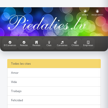
Idioma
Iniciar sesion
El Comienzo
Noticias
Recetas
Citas
Canciones
Chistes
Empresas
Todas las citas
Amor
Vida
Trabajo
Felicidad