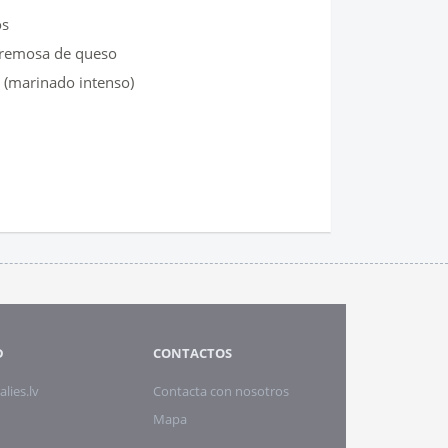
os
 cremosa de queso
e (marinado intenso)
D
CONTACTOS
alies.lv
Contacta con nosotros
Mapa