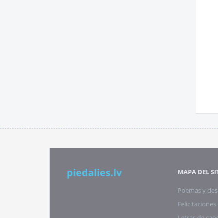
piedalies.lv
MAPA DEL SI
Poemas y des
Felicitacione
Letras de can