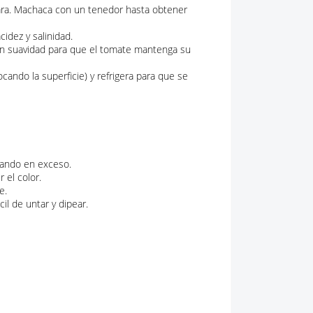
chara. Machaca con un tenedor hasta obtener
cidez y salinidad.
a con suavidad para que el tomate mantenga su
ocando la superficie) y refrigera para que se
blando en exceso.
 el color.
e.
l de untar y dipear.