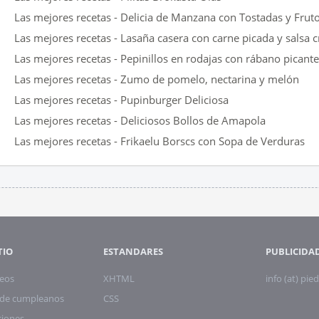
Las mejores recetas - Delicia de Manzana con Tostadas y Frut
Las mejores recetas - Lasaña casera con carne picada y salsa
Las mejores recetas - Pepinillos en rodajas con rábano picant
Las mejores recetas - Zumo de pomelo, nectarina y melón
Las mejores recetas - Pupinburger Deliciosa
Las mejores recetas - Deliciosos Bollos de Amapola
Las mejores recetas - Frikaelu Borscs con Sopa de Verduras
TIO
ESTANDARES
PUBLICIDA
eos
XHTML
info (at) pied
s de cumpleanos
CSS
ciones