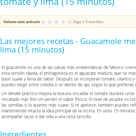
tomate y lima (15 minutos)
★
★
★
★
★
Valorar este articulo
Elige 1-5 estrellas.
Las mejores recetas - Guacamole me
lima (15 minutos)
El guacamole es una de las salsas más emblemáticas de México: cremos
esta versión rápida, el protagonista es el aguacate maduro, que se mac
base suave y llena de sabor. Después se incorporan tomate, cilantro y 
puedes elegir entre cebolla o un diente de ajo, según lo que prefieras 
Un detalle práctico mejora la textura: escaldar el tomate durante unos s
resultado más fino sin perder el sabor fresco. El nivel de picante es to
las semillas si lo quieres más suave. Si te apetece, también puedes refo
manteniendo intacta la idea principal de la receta. En unos 15 minutos
acompañar tacos o dar vida a una cena sencilla.
Ingredientes