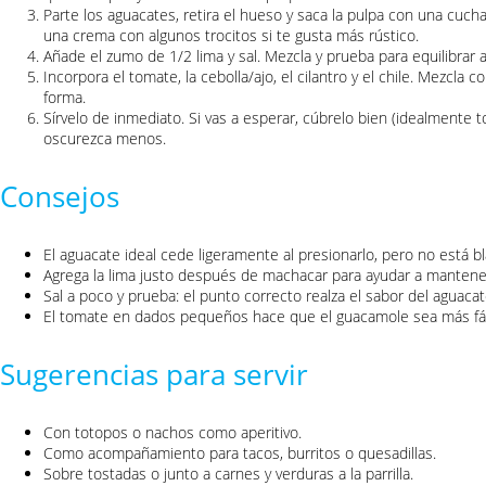
Parte los aguacates, retira el hueso y saca la pulpa con una cu
una crema con algunos trocitos si te gusta más rústico.
Añade el zumo de 1/2 lima y sal. Mezcla y prueba para equilibrar a
Incorpora el tomate, la cebolla/ajo, el cilantro y el chile. Mezcl
forma.
Sírvelo de inmediato. Si vas a esperar, cúbrelo bien (idealmente t
oscurezca menos.
Consejos
El aguacate ideal cede ligeramente al presionarlo, pero no está 
Agrega la lima justo después de machacar para ayudar a mantener
Sal a poco y prueba: el punto correcto realza el sabor del aguacat
El tomate en dados pequeños hace que el guacamole sea más fáci
Sugerencias para servir
Con totopos o nachos como aperitivo.
Como acompañamiento para tacos, burritos o quesadillas.
Sobre tostadas o junto a carnes y verduras a la parrilla.